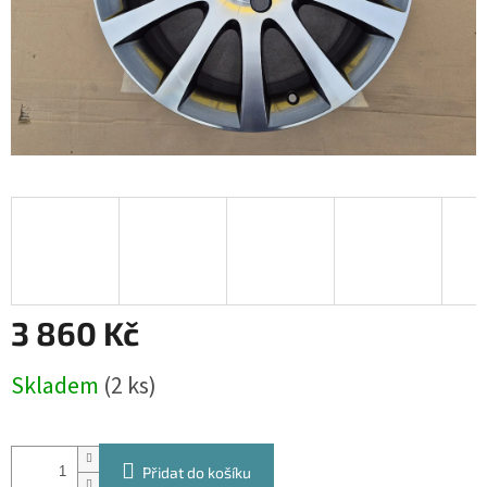
3 860 Kč
Měrná
Skladem
(2 ks)
cena:
Přidat do košíku