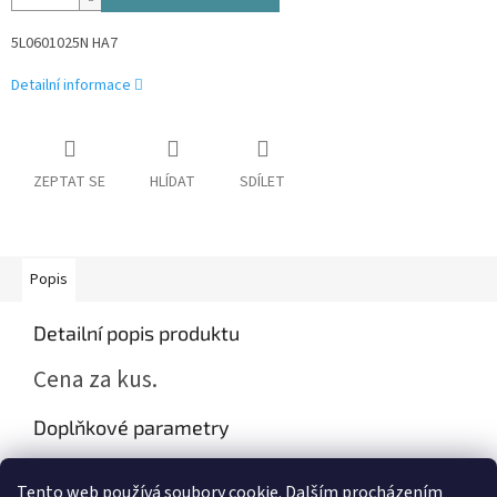
5L0601025N HA7
Detailní informace
ZEPTAT SE
HLÍDAT
SDÍLET
Popis
Detailní popis produktu
Cena za kus.
Doplňkové parametry
Kategorie
:
Škoda Yeti (5L)
Tento web používá soubory cookie. Dalším procházením
Záruka
:
2 roky