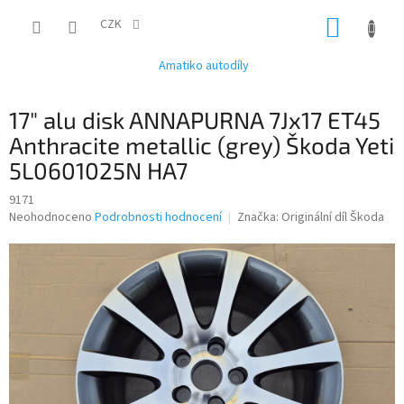
Přejít
NÁKUP
na
CZK
obsah
KOŠÍK
Amatiko autodíly
17" alu disk ANNAPURNA 7Jx17 ET45
Anthracite metallic (grey) Škoda Yeti
5L0601025N HA7
9171
Průměrné
Neohodnoceno
Podrobnosti hodnocení
Značka:
Originální díl Škoda
hodnocení
produktu
je
0,0
z
5
hvězdiček.