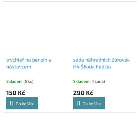
trychtýř na benzín s
sada náhradních žárovek
nástavcem
H4 Škoda Felicia
Skladem
(6 ks)
Skladem
(4 sada)
150 Kč
290 Kč
Do košíku
Do košíku