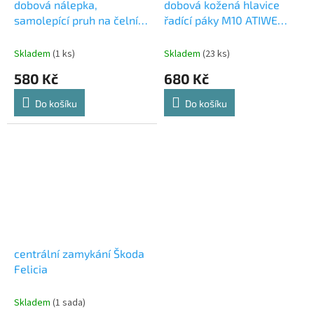
dobová nálepka,
dobová kožená hlavice
samolepící pruh na čelní
řadící páky M10 ATIWE
okno s nápisem FELICIA
Ford Mondeo, Scorpio,
modrá metalíza Škoda
Escort, Sierra
Skladem
(1 ks)
Skladem
(23 ks)
Felicia
580 Kč
680 Kč
Do košíku
Do košíku
centrální zamykání Škoda
Felicia
Skladem
(1 sada)