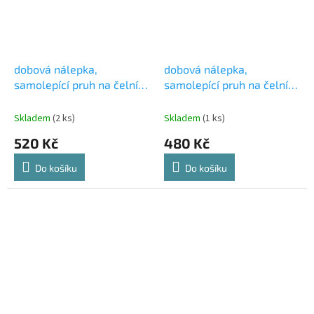
dobová nálepka,
dobová nálepka,
samolepící pruh na čelní
samolepící pruh na čelní
okno s nápisem FELICIA
okno s nápisem FELICIA
černá Škoda Felicia
zelená Škoda Felicia
Skladem
(2 ks)
Skladem
(1 ks)
520 Kč
480 Kč
Do košíku
Do košíku