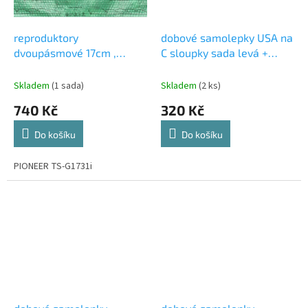
reproduktory
dobové samolepky USA na
dvoupásmové 17cm ,
C sloupky sada levá +
40/230W PIONEER TS-
pravá
G1731i
Skladem
(1 sada)
Skladem
(2 ks)
740 Kč
320 Kč
Do košíku
Do košíku
PIONEER TS-G1731i