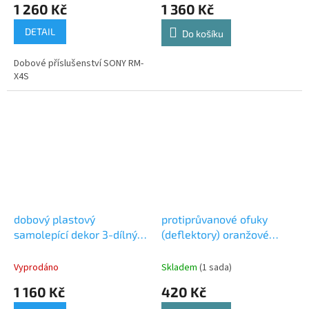
1 260 Kč
1 360 Kč
DETAIL
Do košíku
Dobové příslušenství SONY RM-
X4S
dobový plastový
protiprůvanové ofuky
samolepící dekor 3-dílný
(deflektory) oranžové
imitace dřeva Škoda
zadních oken Škoda
Octavia I (1U)
Felicia HEKO
Vyprodáno
Skladem
(1 sada)
1 160 Kč
420 Kč