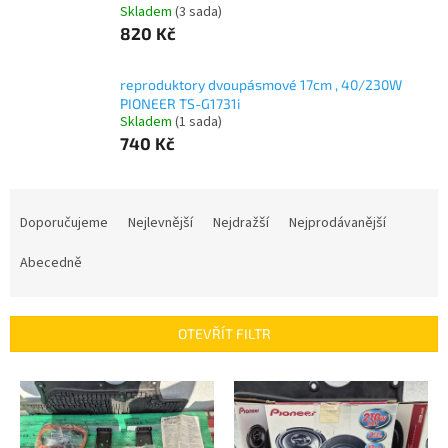
Skladem
(3 sada)
820 Kč
reproduktory dvoupásmové 17cm , 40/230W
PIONEER TS-G1731i
Skladem
(1 sada)
740 Kč
Ř
a
Doporučujeme
Nejlevnější
Nejdražší
Nejprodávanější
z
e
Abecedně
n
í
p
OTEVŘÍT FILTR
r
o
V
d
ý
u
p
k
i