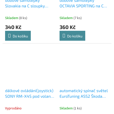
dobové samolepky
dobové samolepky
Slovakia na C sloupky
OCTAVIA SPORTING na C
sada levá + pravá
sloupky sada levá + pravá
Škoda Octavia I (1U)
Skladem
(8 ks)
Skladem
(7 ks)
340 Kč
360 Kč
Do košíku
Do košíku
dálkové ovládání(joystick)
automatický spínač světel
SONY RM-X4S pod volant
EuroTuning ASS2 Škoda
včetně upevňovacích
Octavia I (1U)
prvků
Vyprodáno
Skladem
(1 ks)