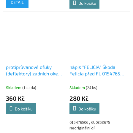
DETAIL
Do košíku
protiprůvanové ofuky
nápis "FELICIA" Škoda
(deflektory) zadních oken
Felicia před FL 015476506
Škoda Felicia BRAVO
, 6U0853675 druhovýroba
Skladem
(1 sada)
Skladem
(24 ks)
360 Kč
280 Kč
Do košíku
Do košíku
015476506 , 6U0853675
Neoriginální díl