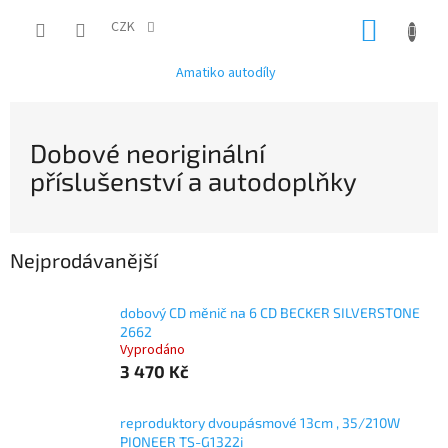
Přejít
NÁKUP
na
CZK
obsah
KOŠÍK
Amatiko autodíly
Dobové neoriginální
příslušenství a autodoplňky
Nejprodávanější
dobový CD měnič na 6 CD BECKER SILVERSTONE
2662
Vyprodáno
3 470 Kč
reproduktory dvoupásmové 13cm , 35/210W
PIONEER TS-G1322i