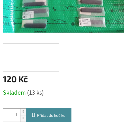
120 Kč
Měrná
Skladem
(13 ks)
cena:
Přidat do košíku