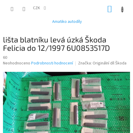
Přejít
NÁKUP
na
CZK
obsah
KOŠÍK
Amatiko autodíly
lišta blatníku levá úzká Škoda
Felicia do 12/1997 6U0853517D
60
Průměrné
Neohodnoceno
Podrobnosti hodnocení
Značka:
Originální díl Škoda
hodnocení
produktu
je
0,0
z
5
hvězdiček.