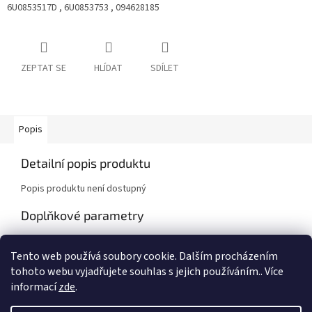
6U0853517D , 6U0853753 , 094628185
ZEPTAT SE
HLÍDAT
SDÍLET
Popis
Detailní popis produktu
Popis produktu není dostupný
Doplňkové parametry
Kategorie
:
Škoda Felicia, Felicia Pick-Up
Tento web používá soubory cookie. Dalším procházením
Záruka
:
2 roky
tohoto webu vyjadřujete souhlas s jejich používáním.. Více
informací
zde
.
Z