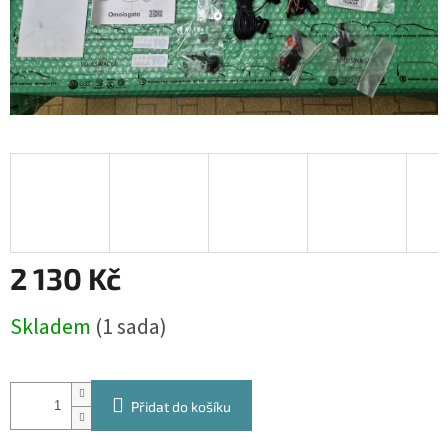
2 130 Kč
Měrná
Skladem
(1 sada)
cena:
Přidat do košíku