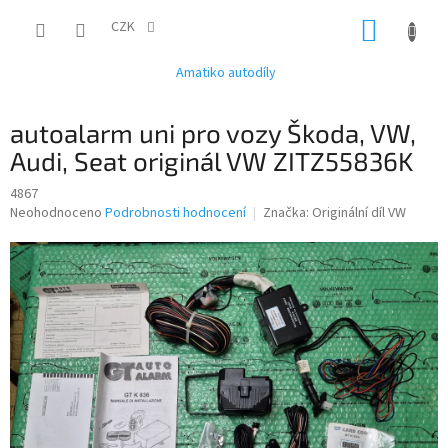
Přejít
NÁKUP
na
CZK
obsah
KOŠÍK
Amatiko autodíly
autoalarm uni pro vozy Škoda, VW,
Audi, Seat originál VW ZITZ55836K
4867
Průměrné
Neohodnoceno
Podrobnosti hodnocení
Značka:
Originální díl VW
hodnocení
produktu
je
0,0
z
5
hvězdiček.