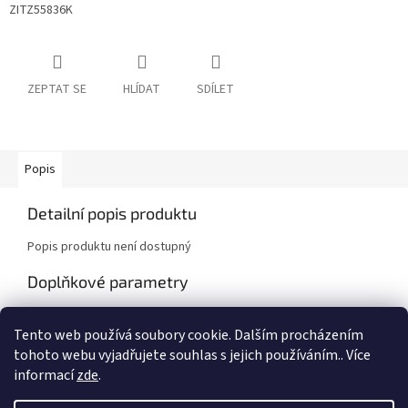
ZITZ55836K
ZEPTAT SE
HLÍDAT
SDÍLET
Popis
Detailní popis produktu
Popis produktu není dostupný
Doplňkové parametry
Kategorie
:
Škoda Fabia I , Octavia I
Tento web používá soubory cookie. Dalším procházením
Záruka
:
2 roky
tohoto webu vyjadřujete souhlas s jejich používáním.. Více
informací
zde
.
Z