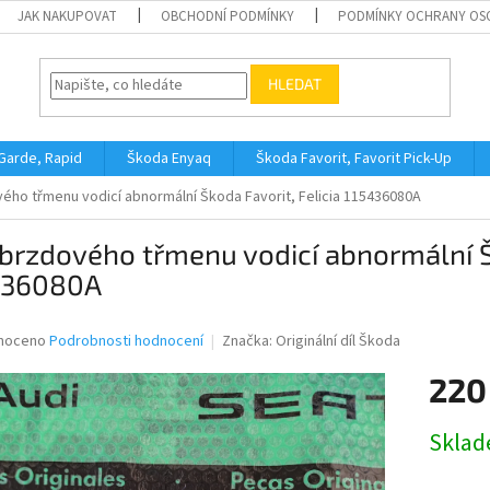
JAK NAKUPOVAT
OBCHODNÍ PODMÍNKY
PODMÍNKY OCHRANY OS
HLEDAT
 Garde, Rapid
Škoda Enyaq
Škoda Favorit, Favorit Pick-Up
ého třmenu vodicí abnormální Škoda Favorit, Felicia 115436080A
brzdového třmenu vodicí abnormální Šk
436080A
né
noceno
Podrobnosti hodnocení
Značka:
Originální díl Škoda
ní
220
u
Měrná
Skla
cena:
ek.