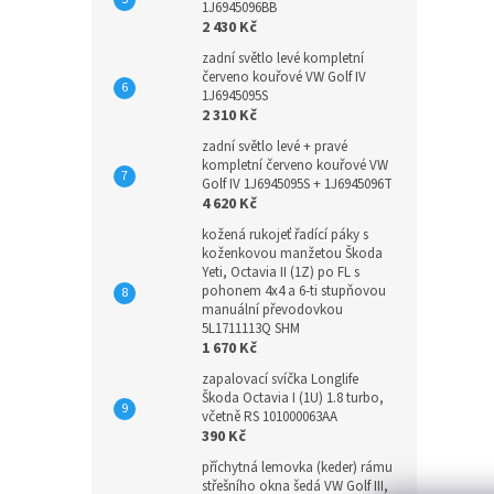
1J6945096BB
2 430 Kč
zadní světlo levé kompletní
červeno kouřové VW Golf IV
1J6945095S
2 310 Kč
zadní světlo levé + pravé
kompletní červeno kouřové VW
Golf IV 1J6945095S + 1J6945096T
4 620 Kč
kožená rukojeť řadící páky s
koženkovou manžetou Škoda
Yeti, Octavia II (1Z) po FL s
pohonem 4x4 a 6-ti stupňovou
manuální převodovkou
5L1711113Q SHM
1 670 Kč
zapalovací svíčka Longlife
Škoda Octavia I (1U) 1.8 turbo,
včetně RS 101000063AA
390 Kč
příchytná lemovka (keder) rámu
střešního okna šedá VW Golf III,