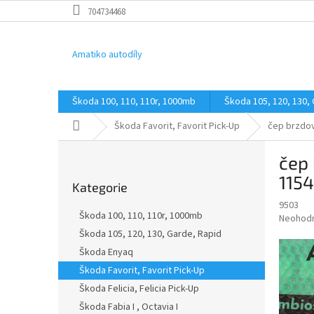
Přejít
704734468
na
obsah
Amatiko autodíly
Škoda 100, 110, 110r, 1000mb
Škoda 105, 120, 130,
Domů
Škoda Favorit, Favorit Pick-Up
čep brzdov
P
čep 
o
Přeskočit
s
115
Kategorie
kategorie
t
9503
r
Škoda 100, 110, 110r, 1000mb
Průměr
Neohod
a
hodnoce
Škoda 105, 120, 130, Garde, Rapid
n
produkt
Škoda Enyaq
n
je
í
Škoda Favorit, Favorit Pick-Up
0,0
z
p
Škoda Felicia, Felicia Pick-Up
5
a
Škoda Fabia I , Octavia I
hvězdič