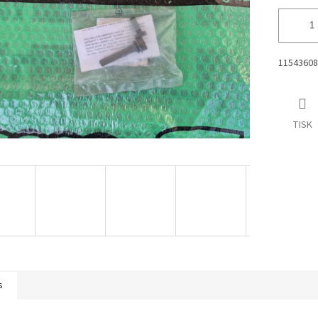
1154360
TISK
s