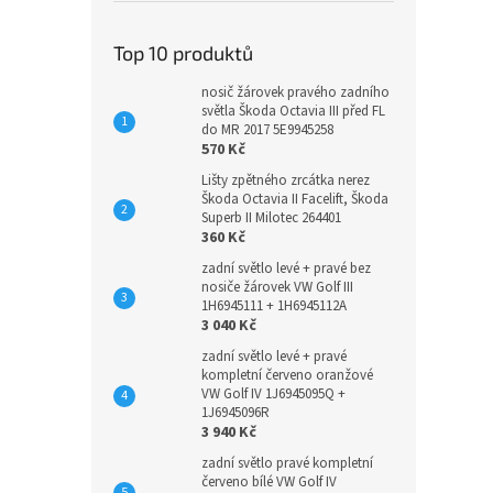
Top 10 produktů
nosič žárovek pravého zadního
světla Škoda Octavia III před FL
do MR 2017 5E9945258
570 Kč
Lišty zpětného zrcátka nerez
Škoda Octavia II Facelift, Škoda
Superb II Milotec 264401
360 Kč
zadní světlo levé + pravé bez
nosiče žárovek VW Golf III
1H6945111 + 1H6945112A
3 040 Kč
zadní světlo levé + pravé
kompletní červeno oranžové
VW Golf IV 1J6945095Q +
1J6945096R
3 940 Kč
zadní světlo pravé kompletní
červeno bílé VW Golf IV