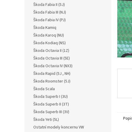
n
Škoda Fabia II (5J)
e
Škoda Fabia III (NJ)
l
Škoda Fabia IV (PJ)
Škoda Kamiq
Škoda Karoq (NU)
Škoda Kodiaq (NS)
Škoda Octavia II (1Z)
Škoda Octavia III (5E)
Škoda Octavia IV (NX3)
Škoda Rapid (5J , NH)
Škoda Roomster (5J)
Škoda Scala
Škoda Superb I (3U)
Škoda Superb II (3T)
Škoda Superb III (3V)
Popi
Škoda Yeti (5L)
Ostatní modely koncernu VW