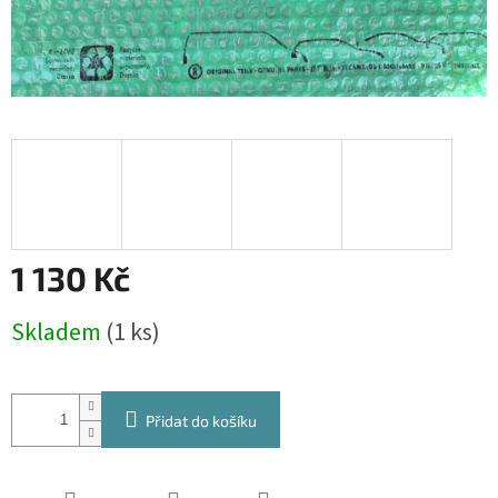
1 130 Kč
Měrná
Skladem
(1 ks)
cena:
Přidat do košíku