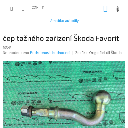
Přejít
NÁKUP
na
CZK
obsah
KOŠÍK
Amatiko autodíly
čep tažného zařízení Škoda Favorit
6958
Průměrné
Neohodnoceno
Podrobnosti hodnocení
Značka:
Originální díl Škoda
hodnocení
produktu
je
0,0
z
5
hvězdiček.