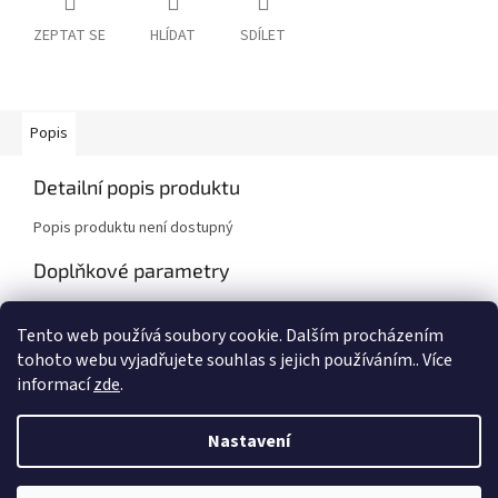
ZEPTAT SE
HLÍDAT
SDÍLET
Popis
Detailní popis produktu
Popis produktu není dostupný
Doplňkové parametry
Kategorie
:
Škoda Favorit, Favorit Pick-Up
Tento web používá soubory cookie. Dalším procházením
Záruka
:
2 roky
tohoto webu vyjadřujete souhlas s jejich používáním.. Více
informací
zde
.
Z
á
Nastavení
Vytvořil Shoptet
p
a