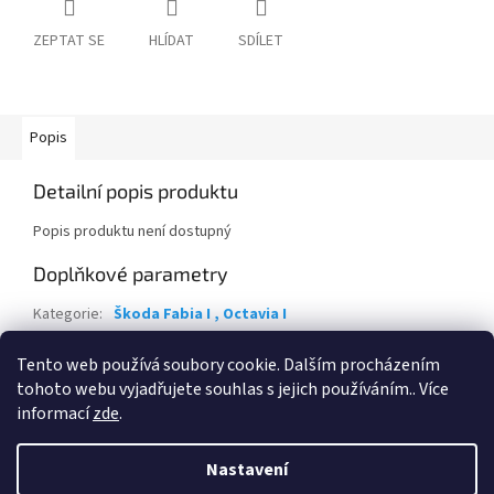
ZEPTAT SE
HLÍDAT
SDÍLET
Popis
Detailní popis produktu
Popis produktu není dostupný
Doplňkové parametry
Kategorie
:
Škoda Fabia I , Octavia I
Záruka
:
2 roky
Tento web používá soubory cookie. Dalším procházením
Položka byla vyprodána…
tohoto webu vyjadřujete souhlas s jejich používáním.. Více
informací
zde
.
Z
á
Nastavení
Vytvořil Shoptet
p