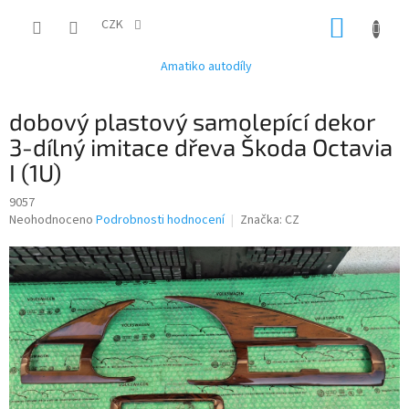
Přejít
NÁKUP
na
CZK
obsah
KOŠÍK
Amatiko autodíly
dobový plastový samolepící dekor
3-dílný imitace dřeva Škoda Octavia
I (1U)
9057
Průměrné
Neohodnoceno
Podrobnosti hodnocení
Značka:
CZ
hodnocení
produktu
je
0,0
z
5
hvězdiček.