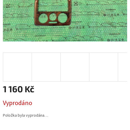
1 160 Kč
Měrná
Vyprodáno
cena:
Položka byla vyprodána…