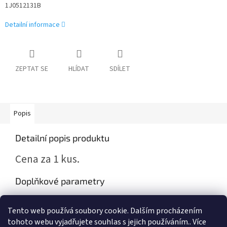
1J0512131B
Detailní informace
ZEPTAT SE
HLÍDAT
SDÍLET
Popis
Detailní popis produktu
Cena za 1 kus.
Doplňkové parametry
Kategorie
:
Škoda Fabia I , Octavia I
Tento web používá soubory cookie. Dalším procházením
Záruka
:
2 roky
tohoto webu vyjadřujete souhlas s jejich používáním.. Více