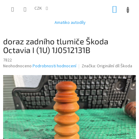
Přejít
NÁKUP
na
CZK
obsah
KOŠÍK
Amatiko autodíly
doraz zadního tlumiče Škoda
Octavia I (1U) 1J0512131B
7822
Průměrné
Neohodnoceno
Podrobnosti hodnocení
Značka:
Originální díl Škoda
hodnocení
produktu
je
0,0
z
5
hvězdiček.