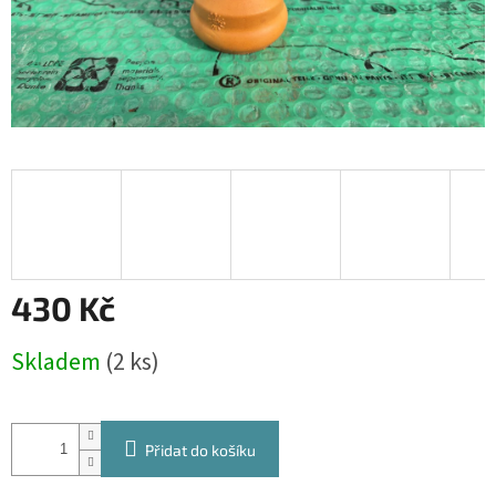
430 Kč
Měrná
Skladem
(2 ks)
cena:
Přidat do košíku