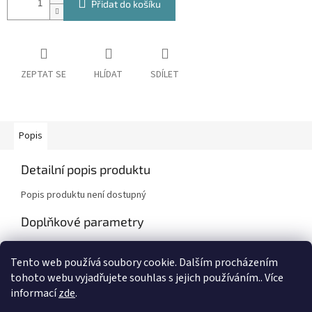
Přidat do košíku
ZEPTAT SE
HLÍDAT
SDÍLET
Popis
Detailní popis produktu
Popis produktu není dostupný
Doplňkové parametry
Kategorie
:
Škoda Fabia I , Octavia I
Tento web používá soubory cookie. Dalším procházením
Záruka
:
2 roky
tohoto webu vyjadřujete souhlas s jejich používáním.. Více
informací
zde
.
Z