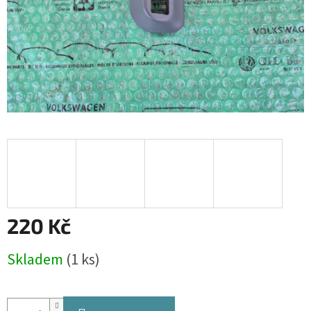
220 Kč
Měrná
Skladem
(1 ks)
cena: