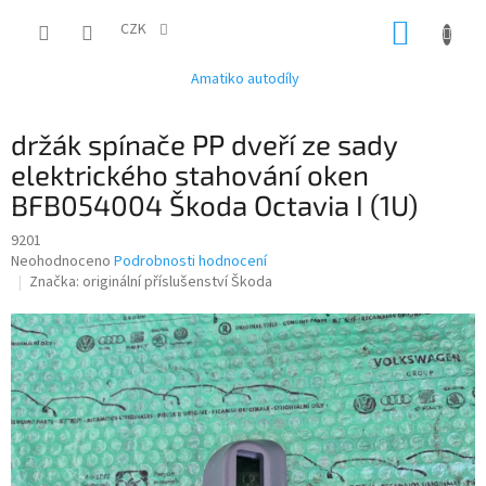
Přejít
NÁKUP
na
CZK
obsah
KOŠÍK
Amatiko autodíly
držák spínače PP dveří ze sady
elektrického stahování oken
BFB054004 Škoda Octavia I (1U)
9201
Průměrné
Neohodnoceno
Podrobnosti hodnocení
hodnocení
Značka:
originální příslušenství Škoda
produktu
je
0,0
z
5
hvězdiček.