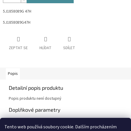
5J1858089G 47H
5J1858089G47H
ZEPTAT SE
HLÍDAT
SDÍLET
Popis
Detailní popis produktu
Popis produktu není dostupný
Doplňkové parametry
Kategorie
:
Škoda Fabia I , Octavia I
Tento web používá soubory cookie. Dalším procházením
Záruka
:
2 roky