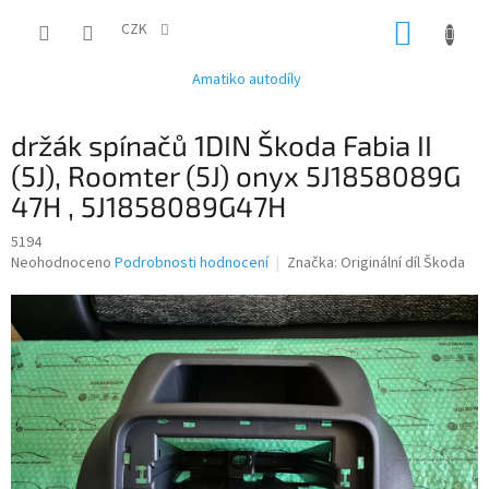
Přejít
NÁKUP
na
CZK
obsah
KOŠÍK
Amatiko autodíly
držák spínačů 1DIN Škoda Fabia II
(5J), Roomter (5J) onyx 5J1858089G
47H , 5J1858089G47H
5194
Průměrné
Neohodnoceno
Podrobnosti hodnocení
Značka:
Originální díl Škoda
hodnocení
produktu
je
0,0
z
5
hvězdiček.