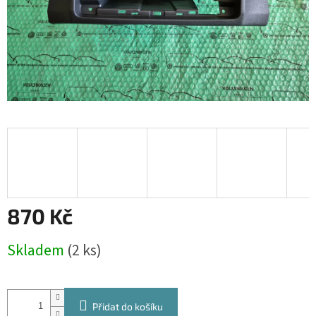
870 Kč
Měrná
Skladem
(2 ks)
cena:
Přidat do košíku