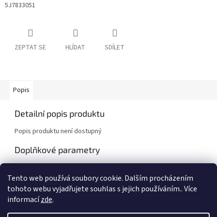
5J7833051
ZEPTAT SE
HLÍDAT
SDÍLET
Popis
Detailní popis produktu
Popis produktu není dostupný
Doplňkové parametry
Kategorie
:
Škoda Roomster (5J)
Tento web používá soubory cookie. Dalším procházením
Záruka
:
2 roky
tohoto webu vyjadřujete souhlas s jejich používáním.. Více
informací
zde
.
Z