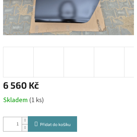
6 560 Kč
Měrná
Skladem
(1 ks)
cena:
Přidat do košíku