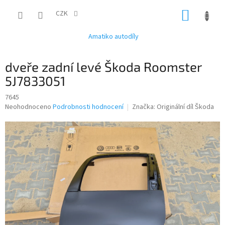
Přejít
NÁKUP
na
CZK
obsah
KOŠÍK
Amatiko autodíly
dveře zadní levé Škoda Roomster
5J7833051
7645
Průměrné
Neohodnoceno
Podrobnosti hodnocení
Značka:
Originální díl Škoda
hodnocení
produktu
je
0,0
z
5
hvězdiček.