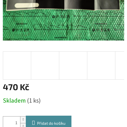
470 Kč
Měrná
Skladem
(1 ks)
cena:
Přidat do košíku