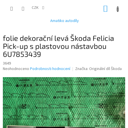
Přejít
NÁKUP
na
CZK
obsah
KOŠÍK
Amatiko autodíly
folie dekorační levá Škoda Felicia
Pick-up s plastovou nástavbou
6U7853439
3649
Průměrné
Neohodnoceno
Podrobnosti hodnocení
Značka:
Originální díl Škoda
hodnocení
produktu
je
0,0
z
5
hvězdiček.