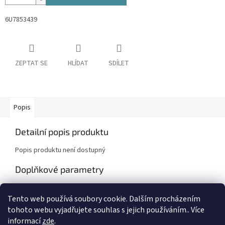
6U7853439
ZEPTAT SE
HLÍDAT
SDÍLET
Popis
Detailní popis produktu
Popis produktu není dostupný
Doplňkové parametry
Kategorie
:
Škoda Felicia, Felicia Pick-Up
Tento web používá soubory cookie. Dalším procházením
Záruka
:
2 roky
tohoto webu vyjadřujete souhlas s jejich používáním.. Více
informací
zde
.