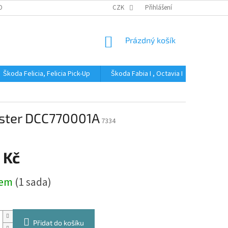
OBNÍCH ÚDAJŮ
CZK
Přihlášení
NÁKUPNÍ
Prázdný košík
KOŠÍK
Škoda Felicia, Felicia Pick-Up
Škoda Fabia I , Octavia I
Škoda Fa
ster DCC770001A
7334
 Kč
dem
(1 sada)
Přidat do košíku