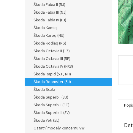
n
Škoda Fabia II (5J)
e
Škoda Fabia III (NJ)
l
Škoda Fabia IV (PJ)
Škoda Kamiq
Škoda Karoq (NU)
Škoda Kodiaq (NS)
Škoda Octavia II (1Z)
Škoda Octavia III (5E)
Škoda Octavia IV (NX3)
Škoda Rapid (5J , NH)
Škoda Roomster (5J)
Škoda Scala
Škoda Superb I (3U)
Škoda Superb II (3T)
Popi
Škoda Superb III (3V)
Škoda Yeti (5L)
Det
Ostatní modely koncernu VW