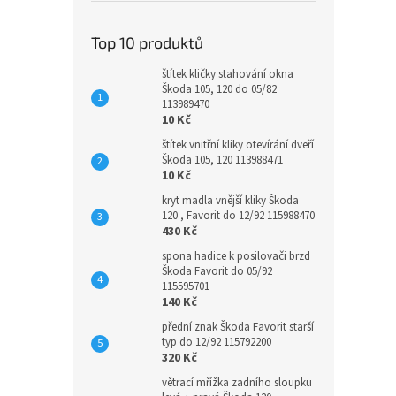
Top 10 produktů
štítek kličky stahování okna
Škoda 105, 120 do 05/82
113989470
10 Kč
štítek vnitřní kliky otevírání dveří
Škoda 105, 120 113988471
10 Kč
kryt madla vnější kliky Škoda
120 , Favorit do 12/92 115988470
430 Kč
spona hadice k posilovači brzd
Škoda Favorit do 05/92
115595701
140 Kč
přední znak Škoda Favorit starší
typ do 12/92 115792200
320 Kč
větrací mřížka zadního sloupku