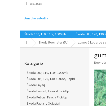
Přejít
704734468
na
obsah
Amatiko autodíly
Škoda 100, 110, 110r, 1000mb
Škoda 105, 120, 130,
Domů
Škoda Roomster (5J)
gumové koberce sa
P
gum
o
Přeskočit
s
Průměr
Neohod
Kategorie
kategorie
t
hodnoce
r
produkt
Škoda 100, 110, 110r, 1000mb
a
je
Škoda 105, 120, 130, Garde, Rapid
0,0
n
z
Škoda Enyaq
n
5
í
Škoda Favorit, Favorit Pick-Up
hvězdič
p
Škoda Felicia, Felicia Pick-Up
a
Škoda Fabia I , Octavia I