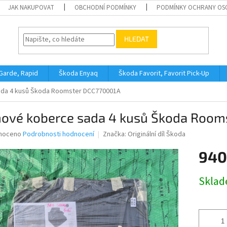
JAK NAKUPOVAT
OBCHODNÍ PODMÍNKY
PODMÍNKY OCHRANY OS
HLEDAT
 Garde, Rapid
Škoda Enyaq
Škoda Favorit, Favorit Pick-Up
da 4 kusů Škoda Roomster DCC770001A
ové koberce sada 4 kusů Škoda Room
né
noceno
Podrobnosti hodnocení
Značka:
Originální díl Škoda
ní
940
u
Měrná
Skla
cena:
ek.