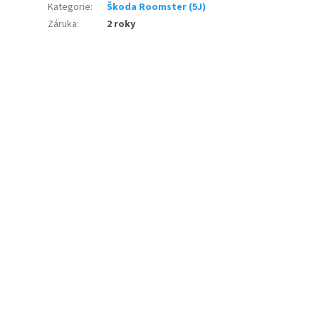
Kategorie
:
Škoda Roomster (5J)
Záruka
:
2 roky