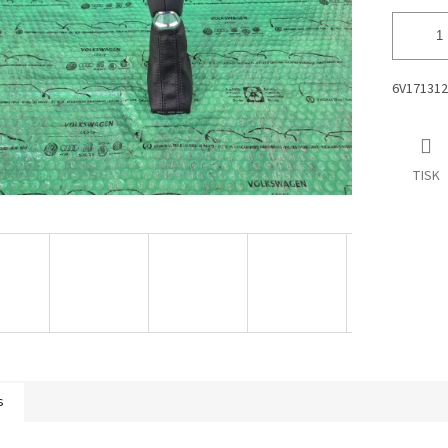
6V17131
TISK
s