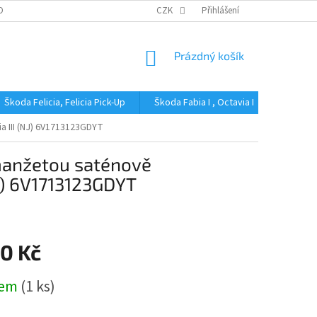
OBNÍCH ÚDAJŮ
CZK
Přihlášení
NÁKUPNÍ
Prázdný košík
KOŠÍK
Škoda Felicia, Felicia Pick-Up
Škoda Fabia I , Octavia I
Škoda Fa
a III (NJ) 6V1713123GDYT
 manžetou saténově
J) 6V1713123GDYT
20 Kč
dem
(1 ks)