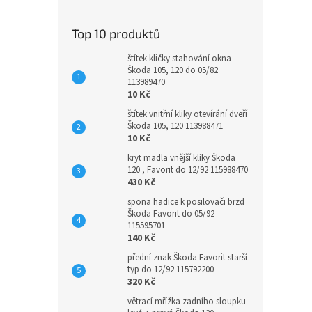
Top 10 produktů
štítek kličky stahování okna
Škoda 105, 120 do 05/82
113989470
10 Kč
štítek vnitřní kliky otevírání dveří
Škoda 105, 120 113988471
10 Kč
kryt madla vnější kliky Škoda
120 , Favorit do 12/92 115988470
430 Kč
spona hadice k posilovači brzd
Škoda Favorit do 05/92
115595701
140 Kč
přední znak Škoda Favorit starší
typ do 12/92 115792200
320 Kč
větrací mřížka zadního sloupku