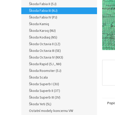
n
Škoda Fabia II (5J)
e
Škoda Fabia III (NJ)
l
Škoda Fabia IV (PJ)
Škoda Kamiq
Škoda Karoq (NU)
Škoda Kodiaq (NS)
Škoda Octavia II (1Z)
Škoda Octavia III (5E)
Škoda Octavia IV (NX3)
Škoda Rapid (5J , NH)
Škoda Roomster (5J)
Škoda Scala
Škoda Superb I (3U)
Škoda Superb II (3T)
Škoda Superb III (3V)
Popi
Škoda Yeti (5L)
Ostatní modely koncernu VW