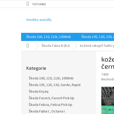
Přejít
704734468
na
obsah
Amatiko autodíly
Škoda 100, 110, 110r, 1000mb
Škoda 105, 120, 130,
Domů
Škoda Fabia III (NJ)
kožená rukojeť řadící
P
kože
o
Přeskočit
s
čern
Kategorie
kategorie
t
7400
r
Škoda 100, 110, 110r, 1000mb
Průměr
Neohod
a
hodnoce
Škoda 105, 120, 130, Garde, Rapid
n
produkt
Škoda Enyaq
n
je
í
Škoda Favorit, Favorit Pick-Up
0,0
z
p
Škoda Felicia, Felicia Pick-Up
5
a
Škoda Fabia I , Octavia I
hvězdič