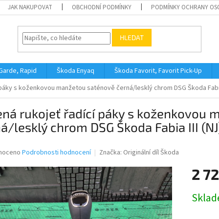
JAK NAKUPOVAT
OBCHODNÍ PODMÍNKY
PODMÍNKY OCHRANY OS
HLEDAT
 Garde, Rapid
Škoda Enyaq
Škoda Favorit, Favorit Pick-Up
 páky s koženkovou manžetou saténově černá/lesklý chrom DSG Škoda Fabi
ná rukojeť řadící páky s koženkovou
á/lesklý chrom DSG Škoda Fabia III (N
né
noceno
Podrobnosti hodnocení
Značka:
Originální díl Škoda
ní
2 7
u
Měrná
Skla
cena:
ek.