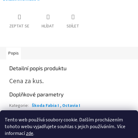
ZEPTAT SE
HLÍDAT
SDÍLET
Popis
Detailní popis produktu
Cena za kus.
Doplňkové parametry
Kategorie
:
Škoda Fabia I , Octavia I
Záruka
:
2 roky
Tento web používá soubory cookie. Dalším procházením
Položka byla vyprodána…
tohoto webu vyjadřujete souhlas s jejich používáním.. Více
informací
zde
.