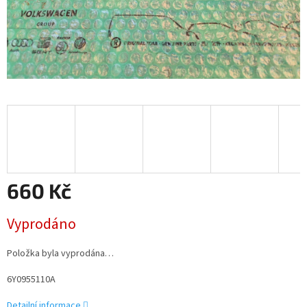
660 Kč
Měrná
Vyprodáno
cena:
Položka byla vyprodána…
6Y0955110A
Detailní informace