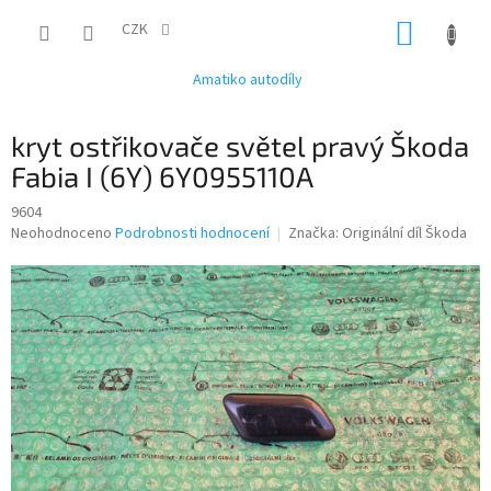
Přejít
NÁKUP
na
CZK
obsah
KOŠÍK
Amatiko autodíly
kryt ostřikovače světel pravý Škoda
Fabia I (6Y) 6Y0955110A
9604
Průměrné
Neohodnoceno
Podrobnosti hodnocení
Značka:
Originální díl Škoda
hodnocení
produktu
je
0,0
z
5
hvězdiček.