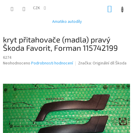
Přejít
NÁKUP
na
CZK
obsah
KOŠÍK
Amatiko autodíly
kryt přitahovače (madla) pravý
Škoda Favorit, Forman 115742199
6274
Průměrné
Neohodnoceno
Podrobnosti hodnocení
Značka:
Originální díl Škoda
hodnocení
produktu
je
0,0
z
5
hvězdiček.