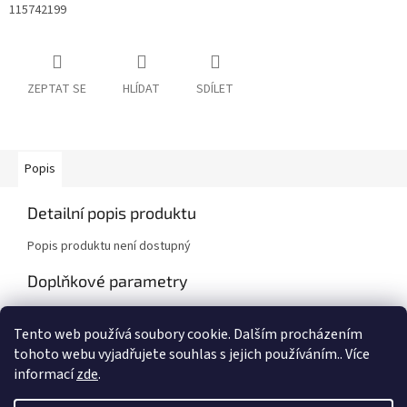
115742199
ZEPTAT SE
HLÍDAT
SDÍLET
Popis
Detailní popis produktu
Popis produktu není dostupný
Doplňkové parametry
Kategorie
:
Škoda Favorit, Favorit Pick-Up
Tento web používá soubory cookie. Dalším procházením
Záruka
:
2 roky
tohoto webu vyjadřujete souhlas s jejich používáním.. Více
informací
zde
.
Z