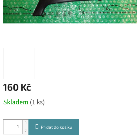
160 Kč
Měrná
Skladem
(1 ks)
cena:
Přidat do košíku