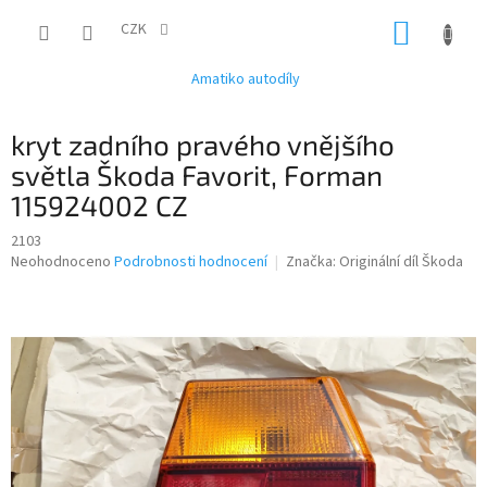
Přejít
NÁKUP
na
CZK
obsah
KOŠÍK
Amatiko autodíly
kryt zadního pravého vnějšího
světla Škoda Favorit, Forman
115924002 CZ
2103
Průměrné
Neohodnoceno
Podrobnosti hodnocení
Značka:
Originální díl Škoda
hodnocení
produktu
je
0,0
z
5
hvězdiček.