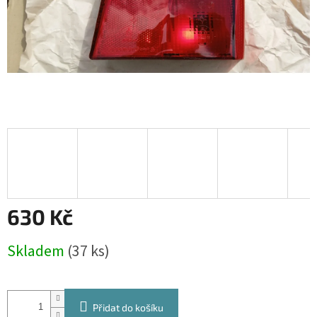
630 Kč
Měrná
Skladem
(37 ks)
cena:
Přidat do košíku