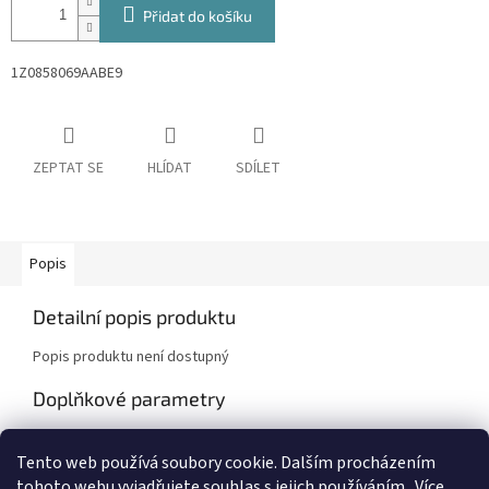
Přidat do košíku
1Z0858069AABE9
ZEPTAT SE
HLÍDAT
SDÍLET
Popis
Detailní popis produktu
Popis produktu není dostupný
Doplňkové parametry
Kategorie
:
Škoda Octavia II (1Z)
Tento web používá soubory cookie. Dalším procházením
Záruka
:
2 roky
tohoto webu vyjadřujete souhlas s jejich používáním.. Více