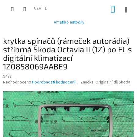
Přejít
NÁKUP
na
CZK
obsah
KOŠÍK
Amatiko autodíly
krytka spínačů (rámeček autorádia)
stříbrná Škoda Octavia II (1Z) po FL s
digitální klimatizací
1Z0858069AABE9
9473
Průměrné
Neohodnoceno
Podrobnosti hodnocení
Značka:
Originální díl Škoda
hodnocení
produktu
je
0,0
z
5
hvězdiček.