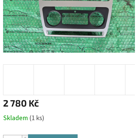
2 780 Kč
Měrná
Skladem
(1 ks)
cena: