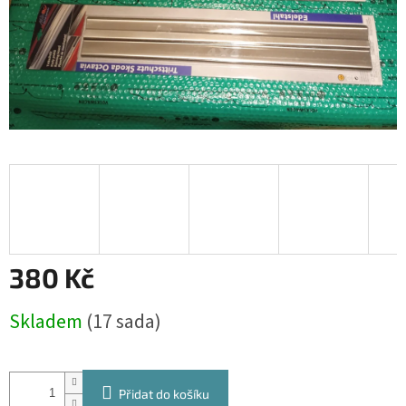
380 Kč
Měrná
Skladem
(17 sada)
cena:
Přidat do košíku