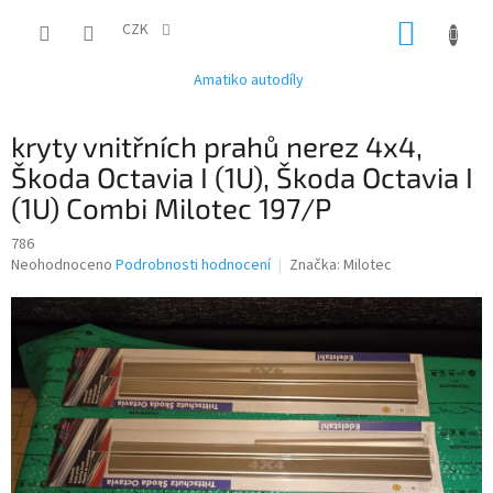
Přejít
NÁKUP
na
CZK
obsah
KOŠÍK
Amatiko autodíly
kryty vnitřních prahů nerez 4x4,
Škoda Octavia I (1U), Škoda Octavia I
(1U) Combi Milotec 197/P
786
Průměrné
Neohodnoceno
Podrobnosti hodnocení
Značka:
Milotec
hodnocení
produktu
je
0,0
z
5
hvězdiček.