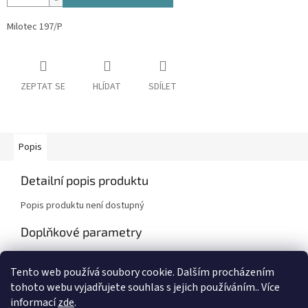
Milotec 197/P
ZEPTAT SE
HLÍDAT
SDÍLET
Popis
Detailní popis produktu
Popis produktu není dostupný
Doplňkové parametry
Kategorie
:
Milotec doplňky pro vozy Škoda
Tento web používá soubory cookie. Dalším procházením
Záruka
:
2 roky
tohoto webu vyjadřujete souhlas s jejich používáním.. Více
informací
zde
.