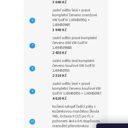
3 040 Kč
zadní světlo levé + pravé
kompletní červeno oranžové
VW Golf IV 1J6945095Q +
1J6945096R
3 940 Kč
zadní světlo pravé kompletní
červeno bílé VW Golf IV
1J6945096BB
2 430 Kč
zadní světlo levé kompletní
červeno kouřové VW Golf IV
1J6945095S
2 310 Kč
zadní světlo levé + pravé
kompletní červeno kouřové VW
Golf IV 1J6945095S + 1J6945096T
4 620 Kč
kožená rukojeť řadící páky s
koženkovou manžetou Škoda
Yeti, Octavia II (1Z) po FL s
pohonem 4x4 a 6-ti stupňovou
manuální převodovkou