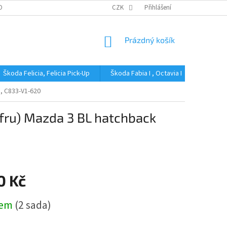
OBNÍCH ÚDAJŮ
CZK
Přihlášení
NÁKUPNÍ
Prázdný košík
KOŠÍK
Škoda Felicia, Felicia Pick-Up
Škoda Fabia I , Octavia I
Škoda Fa
, C833-V1-620
fru) Mazda 3 BL hatchback
0 Kč
dem
(2 sada)