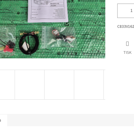
C833V162
TISK
s