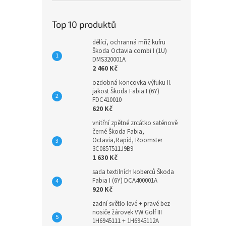
Top 10 produktů
dělící, ochranná mříž kufru
Škoda Octavia combi I (1U)
DMS320001A
2 460 Kč
ozdobná koncovka výfuku II.
jakost Škoda Fabia I (6Y)
FDC410010
620 Kč
vnitřní zpětné zrcátko saténově
černé Škoda Fabia,
Octavia,Rapid, Roomster
3C0857511J9B9
1 630 Kč
sada textilních koberců Škoda
Fabia I (6Y) DCA400001A
920 Kč
zadní světlo levé + pravé bez
nosiče žárovek VW Golf III
1H6945111 + 1H6945112A