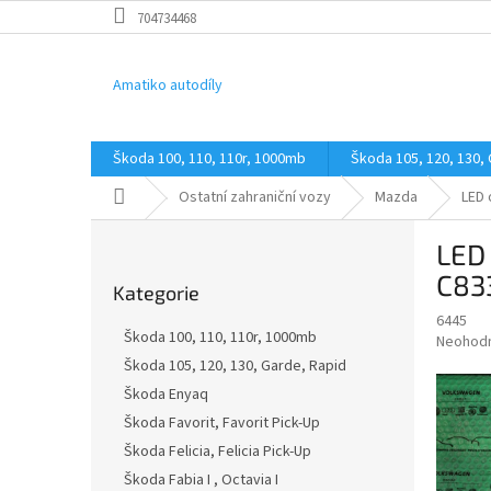
Přejít
704734468
na
obsah
Amatiko autodíly
Škoda 100, 110, 110r, 1000mb
Škoda 105, 120, 130,
Domů
Ostatní zahraniční vozy
Mazda
LED 
P
LED 
o
Přeskočit
s
C83
Kategorie
kategorie
t
6445
r
Škoda 100, 110, 110r, 1000mb
Průměr
Neohod
a
hodnoce
Škoda 105, 120, 130, Garde, Rapid
n
produkt
Škoda Enyaq
n
je
í
Škoda Favorit, Favorit Pick-Up
0,0
z
p
Škoda Felicia, Felicia Pick-Up
5
a
Škoda Fabia I , Octavia I
hvězdič