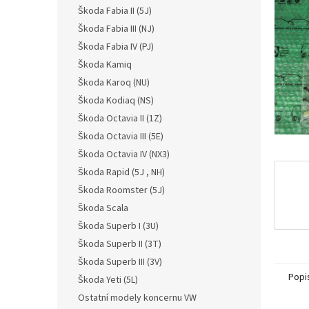
n
Škoda Fabia II (5J)
e
Škoda Fabia III (NJ)
l
Škoda Fabia IV (PJ)
Škoda Kamiq
Škoda Karoq (NU)
Škoda Kodiaq (NS)
Škoda Octavia II (1Z)
Škoda Octavia III (5E)
Škoda Octavia IV (NX3)
Škoda Rapid (5J , NH)
Škoda Roomster (5J)
Škoda Scala
Škoda Superb I (3U)
Škoda Superb II (3T)
Škoda Superb III (3V)
Popi
Škoda Yeti (5L)
Ostatní modely koncernu VW