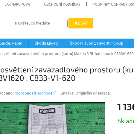
JAK NAKUPOVAT
OBCHODNÍ PODMÍNKY
PODMÍNKY OCHRANY OS
HLEDAT
 Garde, Rapid
Škoda Enyaq
Škoda Favorit, Favorit Pick-Up
osvětlení zavazadlového prostoru (kufru) Mazda 3 BL hatchback C833V1620 
osvětlení zavazadlového prostoru (ku
3V1620 , C833-V1-620
né
noceno
Podrobnosti hodnocení
Značka:
Originální díl Mazda
ní
1 13
u
Měrná
Skla
cena:
ek.