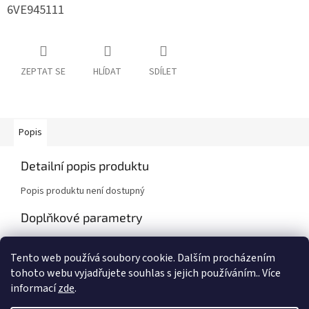
6VE945111
ZEPTAT SE
HLÍDAT
SDÍLET
Popis
Detailní popis produktu
Popis produktu není dostupný
Doplňkové parametry
Kategorie
:
Škoda Fabia IV (PJ)
Tento web používá soubory cookie. Dalším procházením
Záruka
:
2 roky
tohoto webu vyjadřujete souhlas s jejich používáním.. Více
informací
zde
.
Z