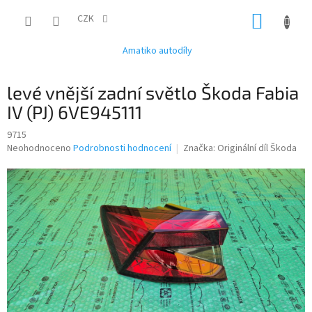
Přejít
NÁKUP
na
CZK
obsah
KOŠÍK
Amatiko autodíly
levé vnější zadní světlo Škoda Fabia
IV (PJ) 6VE945111
9715
Průměrné
Neohodnoceno
Podrobnosti hodnocení
Značka:
Originální díl Škoda
hodnocení
produktu
je
0,0
z
5
hvězdiček.