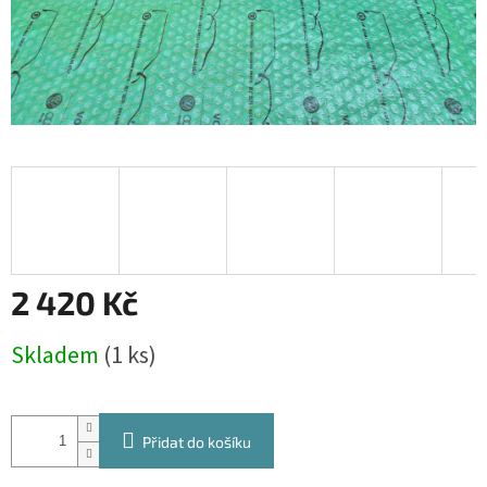
2 420 Kč
Měrná
Skladem
(1 ks)
cena:
Přidat do košíku