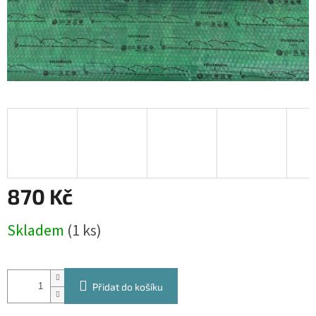
870 Kč
Měrná
Skladem
(1 ks)
cena:
Přidat do košíku