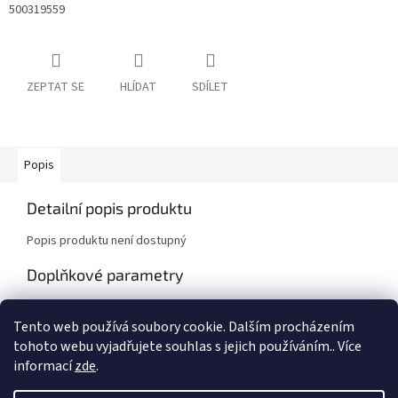
500319559
ZEPTAT SE
HLÍDAT
SDÍLET
Popis
Detailní popis produktu
Popis produktu není dostupný
Doplňkové parametry
Kategorie
:
Iveco
Tento web používá soubory cookie. Dalším procházením
Záruka
:
2 roky
tohoto webu vyjadřujete souhlas s jejich používáním.. Více
informací
zde
.
Z