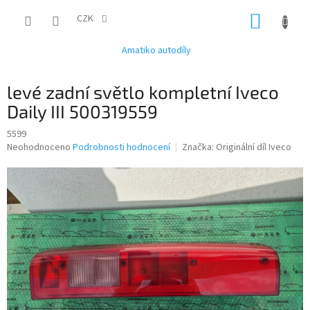
Přejít
NÁKUP
na
CZK
obsah
KOŠÍK
Amatiko autodíly
levé zadní světlo kompletní Iveco
Daily III 500319559
5599
Průměrné
Neohodnoceno
Podrobnosti hodnocení
Značka:
Originální díl Iveco
hodnocení
produktu
je
0,0
z
5
hvězdiček.