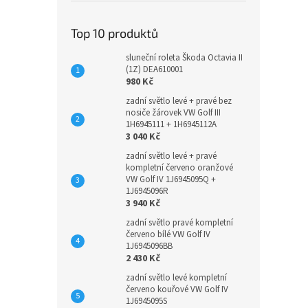
Top 10 produktů
sluneční roleta Škoda Octavia II
(1Z) DEA610001
980 Kč
zadní světlo levé + pravé bez
nosiče žárovek VW Golf III
1H6945111 + 1H6945112A
3 040 Kč
zadní světlo levé + pravé
kompletní červeno oranžové
VW Golf IV 1J6945095Q +
1J6945096R
3 940 Kč
zadní světlo pravé kompletní
červeno bílé VW Golf IV
1J6945096BB
2 430 Kč
zadní světlo levé kompletní
červeno kouřové VW Golf IV
1J6945095S