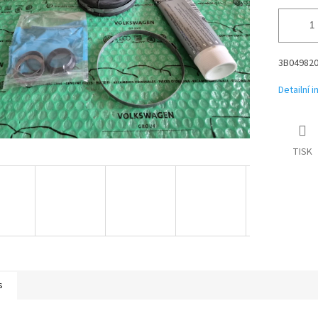
3B04982
Detailní 
TISK
s