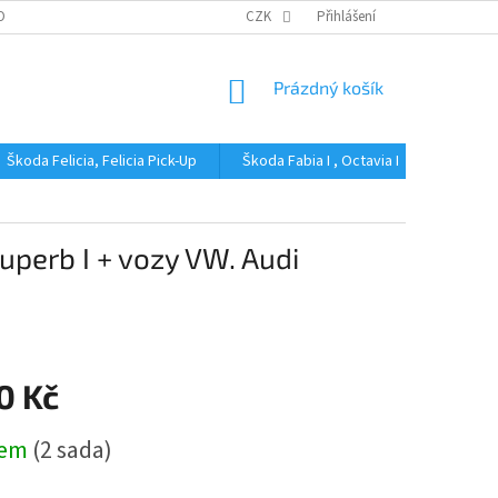
OBNÍCH ÚDAJŮ
CZK
Přihlášení
NÁKUPNÍ
Prázdný košík
KOŠÍK
Škoda Felicia, Felicia Pick-Up
Škoda Fabia I , Octavia I
Škoda Fa
perb I + vozy VW. Audi
0 Kč
dem
(2 sada)