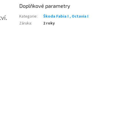
Doplňkové parametry
ví.
Kategorie
:
Škoda Fabia I , Octavia I
Záruka
:
2 roky