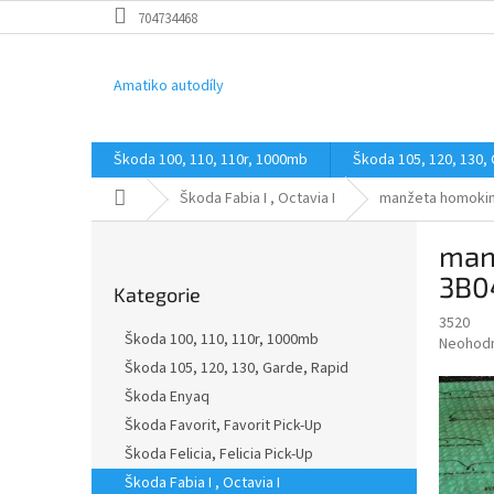
Přejít
704734468
na
obsah
Amatiko autodíly
Škoda 100, 110, 110r, 1000mb
Škoda 105, 120, 130,
Domů
Škoda Fabia I , Octavia I
manžeta homokine
P
man
o
Přeskočit
s
3B0
Kategorie
kategorie
t
3520
r
Škoda 100, 110, 110r, 1000mb
Průměr
Neohod
a
hodnoce
Škoda 105, 120, 130, Garde, Rapid
n
produkt
Škoda Enyaq
n
je
í
Škoda Favorit, Favorit Pick-Up
0,0
z
p
Škoda Felicia, Felicia Pick-Up
5
a
Škoda Fabia I , Octavia I
hvězdič