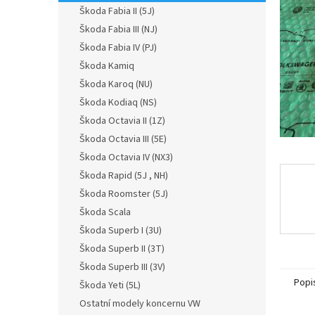
n
Škoda Fabia II (5J)
e
Škoda Fabia III (NJ)
l
Škoda Fabia IV (PJ)
Škoda Kamiq
Škoda Karoq (NU)
Škoda Kodiaq (NS)
Škoda Octavia II (1Z)
Škoda Octavia III (5E)
Škoda Octavia IV (NX3)
Škoda Rapid (5J , NH)
Škoda Roomster (5J)
Škoda Scala
Škoda Superb I (3U)
Škoda Superb II (3T)
Škoda Superb III (3V)
Popi
Škoda Yeti (5L)
Ostatní modely koncernu VW