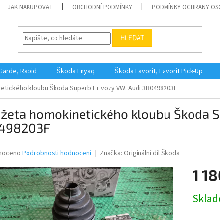
JAK NAKUPOVAT
OBCHODNÍ PODMÍNKY
PODMÍNKY OCHRANY OS
HLEDAT
 Garde, Rapid
Škoda Enyaq
Škoda Favorit, Favorit Pick-Up
tického kloubu Škoda Superb I + vozy VW. Audi 3B0498203F
žeta homokinetického kloubu Škoda Su
498203F
né
noceno
Podrobnosti hodnocení
Značka:
Originální díl Škoda
ní
1 18
u
Měrná
Skla
cena:
ek.