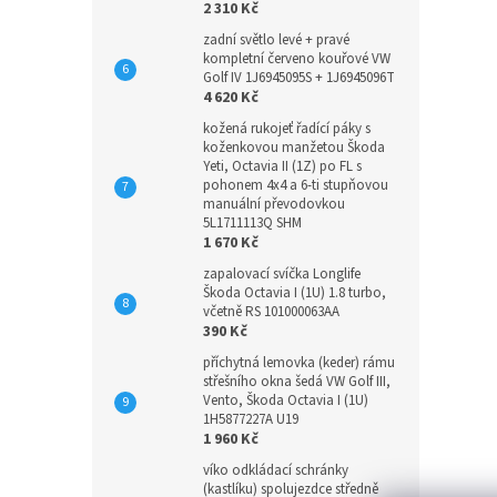
2 310 Kč
zadní světlo levé + pravé
kompletní červeno kouřové VW
Golf IV 1J6945095S + 1J6945096T
4 620 Kč
kožená rukojeť řadící páky s
koženkovou manžetou Škoda
Yeti, Octavia II (1Z) po FL s
pohonem 4x4 a 6-ti stupňovou
manuální převodovkou
5L1711113Q SHM
1 670 Kč
zapalovací svíčka Longlife
Škoda Octavia I (1U) 1.8 turbo,
včetně RS 101000063AA
390 Kč
příchytná lemovka (keder) rámu
střešního okna šedá VW Golf III,
Vento, Škoda Octavia I (1U)
1H5877227A U19
1 960 Kč
víko odkládací schránky
(kastlíku) spolujezdce středně