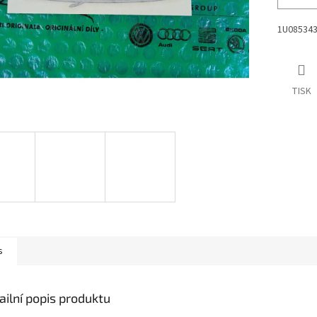
1U08534
TISK
s
ailní popis produktu