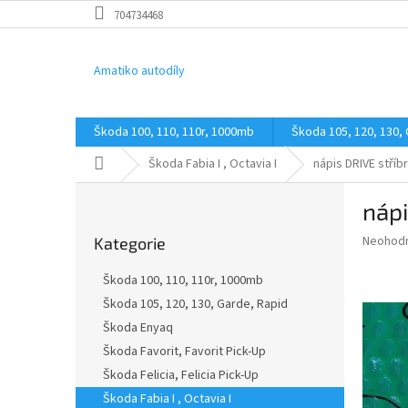
Přejít
704734468
na
obsah
Amatiko autodíly
Škoda 100, 110, 110r, 1000mb
Škoda 105, 120, 130,
Domů
Škoda Fabia I , Octavia I
nápis DRIVE stříb
P
nápi
o
Přeskočit
s
Průměr
Neohod
Kategorie
kategorie
t
hodnoce
r
produkt
Škoda 100, 110, 110r, 1000mb
a
je
Škoda 105, 120, 130, Garde, Rapid
0,0
n
z
Škoda Enyaq
n
5
í
Škoda Favorit, Favorit Pick-Up
hvězdič
p
Škoda Felicia, Felicia Pick-Up
a
Škoda Fabia I , Octavia I