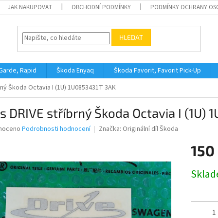
JAK NAKUPOVAT
OBCHODNÍ PODMÍNKY
PODMÍNKY OCHRANY OS
HLEDAT
 Garde, Rapid
Škoda Enyaq
Škoda Favorit, Favorit Pick-Up
rný Škoda Octavia I (1U) 1U0853431T 3AK
s DRIVE stříbrný Škoda Octavia I (1U)
né
noceno
Podrobnosti hodnocení
Značka:
Originální díl Škoda
ní
150
u
Měrná
Skla
cena:
ek.