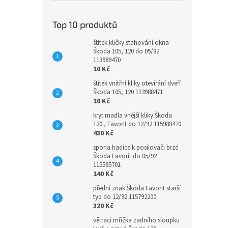
Top 10 produktů
štítek kličky stahování okna
Škoda 105, 120 do 05/82
113989470
10 Kč
štítek vnitřní kliky otevírání dveří
Škoda 105, 120 113988471
10 Kč
kryt madla vnější kliky Škoda
120 , Favorit do 12/92 115988470
430 Kč
spona hadice k posilovači brzd
Škoda Favorit do 05/92
115595701
140 Kč
přední znak Škoda Favorit starší
typ do 12/92 115792200
320 Kč
větrací mřížka zadního sloupku