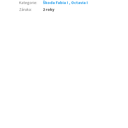
Kategorie
:
Škoda Fabia I , Octavia I
Záruka
:
2 roky