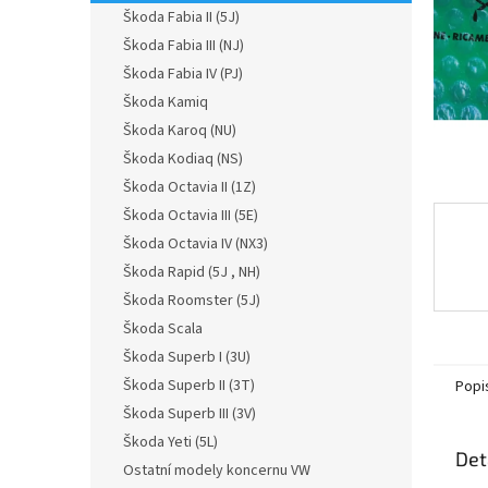
n
Škoda Fabia II (5J)
e
Škoda Fabia III (NJ)
l
Škoda Fabia IV (PJ)
Škoda Kamiq
Škoda Karoq (NU)
Škoda Kodiaq (NS)
Škoda Octavia II (1Z)
Škoda Octavia III (5E)
Škoda Octavia IV (NX3)
Škoda Rapid (5J , NH)
Škoda Roomster (5J)
Škoda Scala
Škoda Superb I (3U)
Škoda Superb II (3T)
Popi
Škoda Superb III (3V)
Škoda Yeti (5L)
Det
Ostatní modely koncernu VW