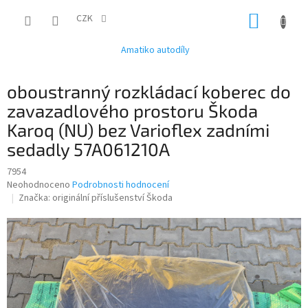
Přejít
NÁKUP
na
CZK
obsah
KOŠÍK
Amatiko autodíly
oboustranný rozkládací koberec do
zavazadlového prostoru Škoda
Karoq (NU) bez Varioflex zadními
sedadly 57A061210A
7954
Průměrné
Neohodnoceno
Podrobnosti hodnocení
hodnocení
Značka:
originální příslušenství Škoda
produktu
je
0,0
z
5
hvězdiček.