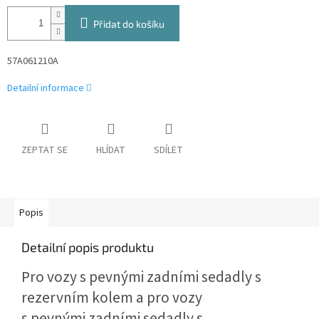
Přidat do košíku
57A061210A
Detailní informace
ZEPTAT SE
HLÍDAT
SDÍLET
Popis
Detailní popis produktu
Pro vozy s pevnými zadními sedadly s
rezervním kolem a pro vozy
s pevnými zadními sedadly s