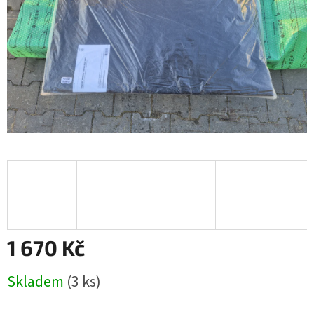
1 670 Kč
Měrná
Skladem
(3 ks)
cena: