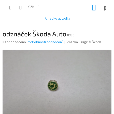
Přejít
NÁKUP
na
CZK
obsah
KOŠÍK
Amatiko autodíly
odznáček Škoda Auto
8386
Průměrné
Neohodnoceno
Podrobnosti hodnocení
Značka:
Originál Škoda
hodnocení
produktu
je
0,0
z
5
hvězdiček.