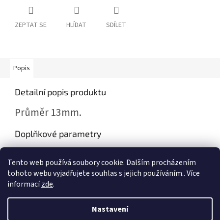
ZEPTAT SE
HLÍDAT
SDÍLET
Popis
Detailní popis produktu
Průměr 13mm.
Doplňkové parametry
Kategorie
:
Reklamní a sběratelské předměty Škoda
Tento web používá soubory cookie. Dalším procházením
Záruka
:
2 roky
tohoto webu vyjadřujete souhlas s jejich používáním.. Více
informací
zde
.
Z
á
Nastavení
Vytvořil Shoptet
p