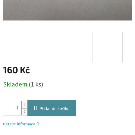
160 Kč
Měrná
Skladem
(1 ks)
cena:
Přidat do košíku
Detailní informace