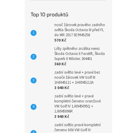
Top 10 produktů
nosič žárovek pravého zadního
světla Škoda Octavia III před FL
do MR 2017 5E9945258
570 Kč
Lišty zpětného zrcátka nerez
Škoda Octavia II Facelift, Škoda
Superb II Milotec 264401
360 Kč
zadní světlo levé + pravé bez
nosiče žárovek VW Golf III
1H6945111 + 1H6945112A
3 040 Kč
zadní světlo levé + pravé
kompletní červeno oranžové
VW Golf IV 1J6945095Q +
1J6945096R
3 940 Kč
zadní světlo pravé kompletní
červeno bílé VW Golf IV