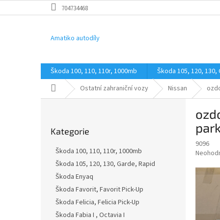
Přejít
704734468
na
obsah
Amatiko autodíly
Škoda 100, 110, 110r, 1000mb
Škoda 105, 120, 130,
Domů
Ostatní zahraniční vozy
Nissan
ozdo
P
ozdo
o
Přeskočit
s
par
Kategorie
kategorie
t
9096
r
Škoda 100, 110, 110r, 1000mb
Průměr
Neohod
a
hodnoce
Škoda 105, 120, 130, Garde, Rapid
n
produkt
Škoda Enyaq
n
je
í
Škoda Favorit, Favorit Pick-Up
0,0
z
p
Škoda Felicia, Felicia Pick-Up
5
a
Škoda Fabia I , Octavia I
hvězdič