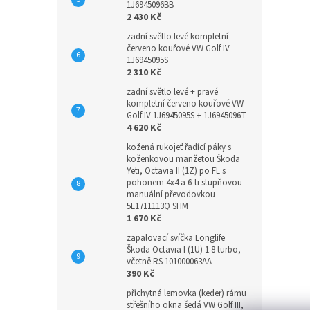
1J6945096BB
2 430 Kč
zadní světlo levé kompletní
červeno kouřové VW Golf IV
1J6945095S
2 310 Kč
zadní světlo levé + pravé
kompletní červeno kouřové VW
Golf IV 1J6945095S + 1J6945096T
4 620 Kč
kožená rukojeť řadící páky s
koženkovou manžetou Škoda
Yeti, Octavia II (1Z) po FL s
pohonem 4x4 a 6-ti stupňovou
manuální převodovkou
5L1711113Q SHM
1 670 Kč
zapalovací svíčka Longlife
Škoda Octavia I (1U) 1.8 turbo,
včetně RS 101000063AA
390 Kč
příchytná lemovka (keder) rámu
střešního okna šedá VW Golf III,