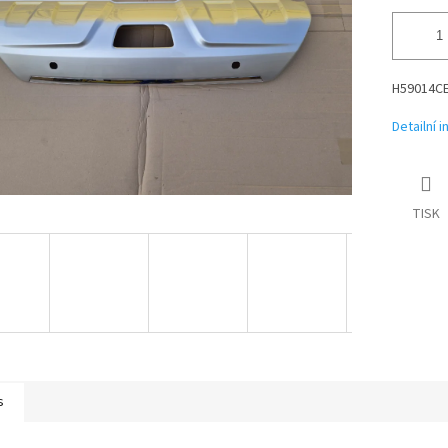
H59014CE
Detailní 
TISK
s