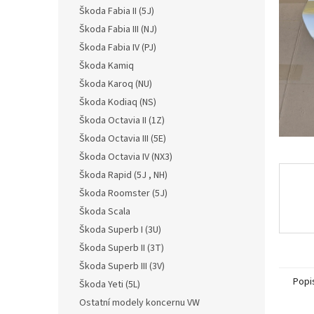
n
Škoda Fabia II (5J)
e
Škoda Fabia III (NJ)
l
Škoda Fabia IV (PJ)
Škoda Kamiq
Škoda Karoq (NU)
Škoda Kodiaq (NS)
Škoda Octavia II (1Z)
Škoda Octavia III (5E)
Škoda Octavia IV (NX3)
Škoda Rapid (5J , NH)
Škoda Roomster (5J)
Škoda Scala
Škoda Superb I (3U)
Škoda Superb II (3T)
Škoda Superb III (3V)
Popi
Škoda Yeti (5L)
Ostatní modely koncernu VW