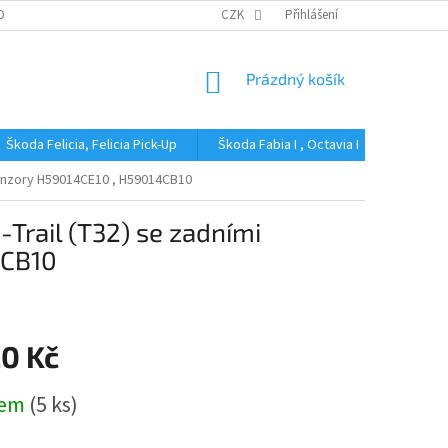
OBNÍCH ÚDAJŮ
CZK
Přihlášení
NÁKUPNÍ
Prázdný košík
KOŠÍK
Škoda Felicia, Felicia Pick-Up
Škoda Fabia I , Octavia I
Škoda Fa
senzory H59014CE10 , H59014CB10
Trail (T32) se zadními
4CB10
20 Kč
dem
(5 ks)