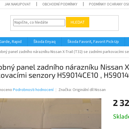
JAK NAKUPOVAT
OBCHODNÍ PODMÍNKY
PODMÍNKY OCHRANY OS
HLEDAT
 Garde, Rapid
Škoda Enyaq
Škoda Favorit, Favorit Pick-Up
bný panel zadního nárazníku Nissan X-Trail (T32) se zadními parkovacími 
bný panel zadního nárazníku Nissan X-
kovacími senzory H59014CE10 , H5901
né
noceno
Podrobnosti hodnocení
Značka:
Originální díl Nissan
ní
2 3
u
Měrná
Skla
cena:
ek.