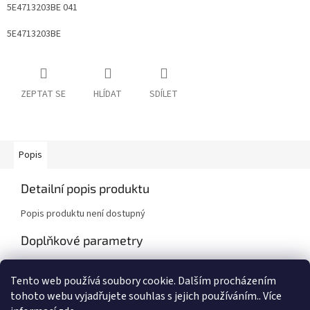
5E4713203BE 041
5E4713203BE
ZEPTAT SE
HLÍDAT
SDÍLET
Popis
Detailní popis produktu
Popis produktu není dostupný
Doplňkové parametry
Kategorie
:
Škoda Fabia I , Octavia I
Tento web používá soubory cookie. Dalším procházením
Záruka
:
2 roky
tohoto webu vyjadřujete souhlas s jejich používáním.. Více