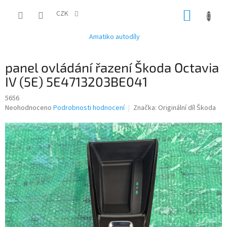
Přejít
NÁKUP
na
CZK
obsah
KOŠÍK
Amatiko autodíly
panel ovládání řazení Škoda Octavia
IV (5E) 5E4713203BE041
5656
Průměrné
Neohodnoceno
Podrobnosti hodnocení
Značka:
Originální díl Škoda
hodnocení
produktu
je
0,0
z
5
hvězdiček.