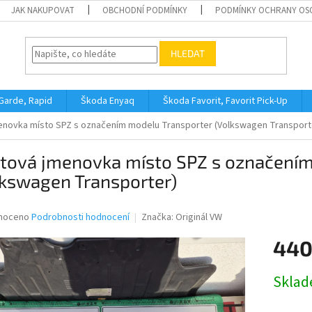
JAK NAKUPOVAT
OBCHODNÍ PODMÍNKY
PODMÍNKY OCHRANY OS
HLEDAT
 Garde, Rapid
Škoda Enyaq
Škoda Favorit, Favorit Pick-Up
enovka místo SPZ s označením modelu Transporter (Volkswagen Transport
stová jmenovka místo SPZ s označením
lkswagen Transporter)
né
noceno
Podrobnosti hodnocení
Značka:
Originál VW
ní
440
u
Měrná
Skla
cena:
ek.