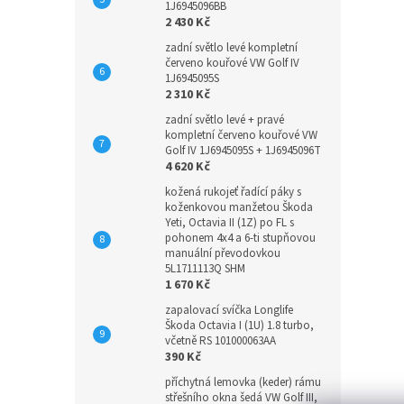
1J6945096BB
2 430 Kč
zadní světlo levé kompletní
červeno kouřové VW Golf IV
1J6945095S
2 310 Kč
zadní světlo levé + pravé
kompletní červeno kouřové VW
Golf IV 1J6945095S + 1J6945096T
4 620 Kč
kožená rukojeť řadící páky s
koženkovou manžetou Škoda
Yeti, Octavia II (1Z) po FL s
pohonem 4x4 a 6-ti stupňovou
manuální převodovkou
5L1711113Q SHM
1 670 Kč
zapalovací svíčka Longlife
Škoda Octavia I (1U) 1.8 turbo,
včetně RS 101000063AA
390 Kč
příchytná lemovka (keder) rámu
střešního okna šedá VW Golf III,