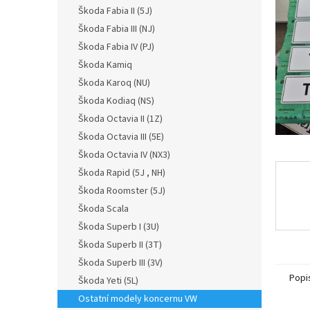
n
Škoda Fabia II (5J)
e
Škoda Fabia III (NJ)
l
Škoda Fabia IV (PJ)
Škoda Kamiq
Škoda Karoq (NU)
Škoda Kodiaq (NS)
Škoda Octavia II (1Z)
Škoda Octavia III (5E)
Škoda Octavia IV (NX3)
Škoda Rapid (5J , NH)
Škoda Roomster (5J)
Škoda Scala
Škoda Superb I (3U)
Škoda Superb II (3T)
Škoda Superb III (3V)
Popi
Škoda Yeti (5L)
Ostatní modely koncernu VW