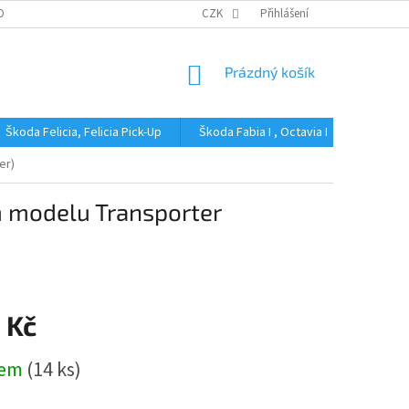
OBNÍCH ÚDAJŮ
CZK
Přihlášení
NÁKUPNÍ
Prázdný košík
KOŠÍK
Škoda Felicia, Felicia Pick-Up
Škoda Fabia I , Octavia I
Škoda Fa
er)
 modelu Transporter
 Kč
dem
(14 ks)