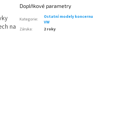
Doplňkové parametry
vky
Ostatní modely koncernu
Kategorie
:
VW
ech na
Záruka
:
2 roky