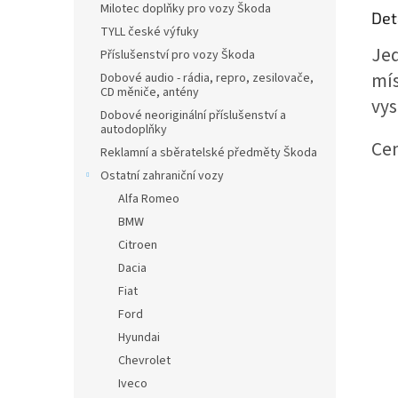
Milotec doplňky pro vozy Škoda
Det
TYLL české výfuky
Jed
Příslušenství pro vozy Škoda
mís
Dobové audio - rádia, repro, zesilovače,
CD měniče, antény
vys
Dobové neoriginální příslušenství a
autodoplňky
Cen
Reklamní a sběratelské předměty Škoda
Ostatní zahraniční vozy
Alfa Romeo
BMW
Citroen
Dacia
Fiat
Ford
Hyundai
Chevrolet
Iveco