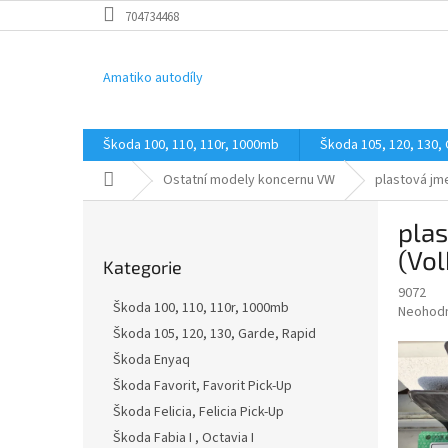
Přejít
704734468
na
obsah
Amatiko autodíly
Škoda 100, 110, 110r, 1000mb
Škoda 105, 120, 130,
Domů
Ostatní modely koncernu VW
plastová jm
P
pla
o
Přeskočit
s
(Vo
Kategorie
kategorie
t
9072
r
Škoda 100, 110, 110r, 1000mb
Průměr
Neohod
a
hodnoce
Škoda 105, 120, 130, Garde, Rapid
n
produkt
Škoda Enyaq
n
je
í
Škoda Favorit, Favorit Pick-Up
0,0
z
p
Škoda Felicia, Felicia Pick-Up
5
a
Škoda Fabia I , Octavia I
hvězdič