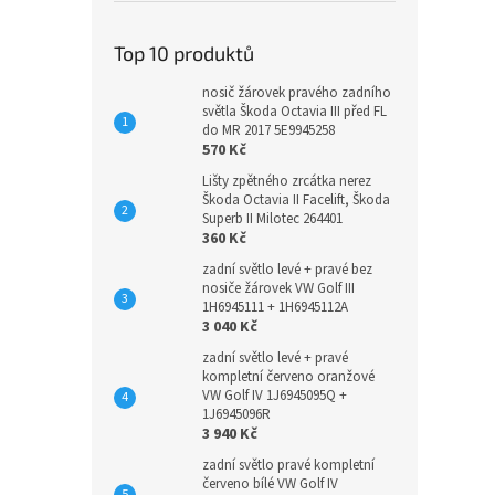
Top 10 produktů
nosič žárovek pravého zadního
světla Škoda Octavia III před FL
do MR 2017 5E9945258
570 Kč
Lišty zpětného zrcátka nerez
Škoda Octavia II Facelift, Škoda
Superb II Milotec 264401
360 Kč
zadní světlo levé + pravé bez
nosiče žárovek VW Golf III
1H6945111 + 1H6945112A
3 040 Kč
zadní světlo levé + pravé
kompletní červeno oranžové
VW Golf IV 1J6945095Q +
1J6945096R
3 940 Kč
zadní světlo pravé kompletní
červeno bílé VW Golf IV