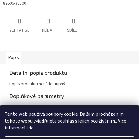
87606-38500
ZEPTAT SE
HLÍDAT
SDÍLET
Popis
Detailní popis produktu
Popis produktu není dostupný
Doplňkové parametry
Kategorie
:
Hyundai
Tento web používá soubory cookie. Dalším procházením
Záruka
:
2 roky
tohoto webu vyjadřujete souhlas s jejich používáním.. Více
informací
zde
.
Z