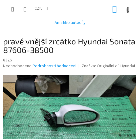
Přejít
NÁKUP
na
CZK
obsah
KOŠÍK
Amatiko autodíly
pravé vnější zrcátko Hyundai Sonata
87606-38500
8326
Průměrné
Neohodnoceno
Podrobnosti hodnocení
Značka:
Originální díl Hyundai
hodnocení
produktu
je
0,0
z
5
hvězdiček.