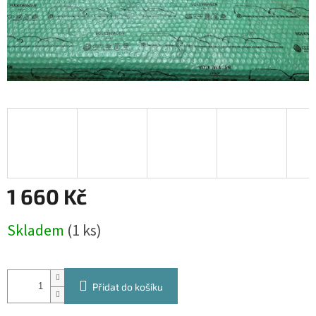
1 660 Kč
Měrná
Skladem
(1 ks)
cena:
Přidat do košíku