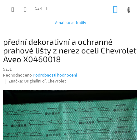
Přejít
NÁKUP
na
CZK
obsah
KOŠÍK
Amatiko autodíly
přední dekorativní a ochranné
prahové lišty z nerez oceli Chevrolet
Aveo X0460018
5251
Průměrné
Neohodnoceno
Podrobnosti hodnocení
hodnocení
Značka:
Originální díl Chevrolet
produktu
je
0,0
z
5
hvězdiček.