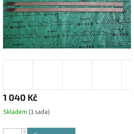
1 040 Kč
Měrná
Skladem
(1 sada)
cena: