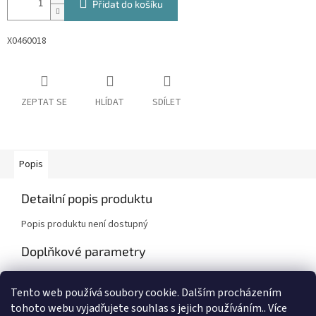
Přidat do košíku
X0460018
ZEPTAT SE
HLÍDAT
SDÍLET
Popis
Detailní popis produktu
Popis produktu není dostupný
Doplňkové parametry
Kategorie
:
Chevrolet
Tento web používá soubory cookie. Dalším procházením
Záruka
:
2 roky
tohoto webu vyjadřujete souhlas s jejich používáním.. Více