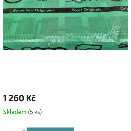
1 260 Kč
Měrná
Skladem
(5 ks)
cena: