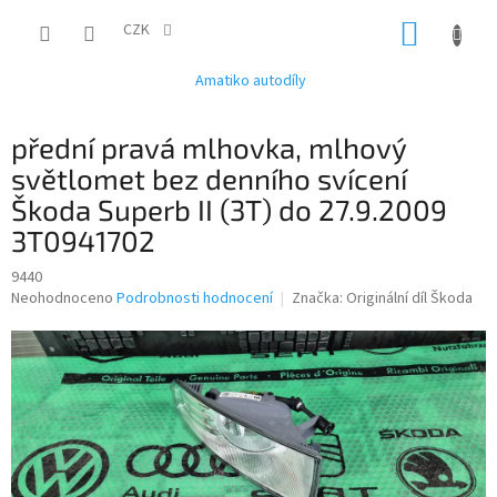
Přejít
NÁKUP
na
CZK
obsah
KOŠÍK
Amatiko autodíly
přední pravá mlhovka, mlhový
světlomet bez denního svícení
Škoda Superb II (3T) do 27.9.2009
3T0941702
9440
Průměrné
Neohodnoceno
Podrobnosti hodnocení
Značka:
Originální díl Škoda
hodnocení
produktu
je
0,0
z
5
hvězdiček.