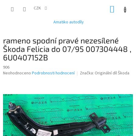
Přejít
NÁKUP
na
CZK
obsah
KOŠÍK
Amatiko autodíly
rameno spodní pravé nezesílené
Škoda Felicia do 07/95 007304448 ,
6U0407152B
906
Průměrné
Neohodnoceno
Podrobnosti hodnocení
Značka:
Originální díl Škoda
hodnocení
produktu
je
0,0
z
5
hvězdiček.