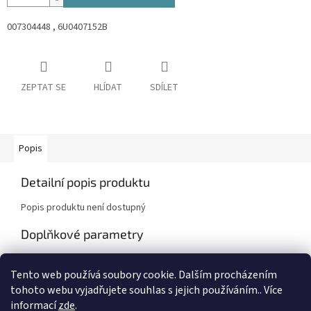
007304448 , 6U0407152B
ZEPTAT SE
HLÍDAT
SDÍLET
Popis
Detailní popis produktu
Popis produktu není dostupný
Doplňkové parametry
Kategorie
:
Škoda Felicia, Felicia Pick-Up
Tento web používá soubory cookie. Dalším procházením
Záruka
:
2 roky
tohoto webu vyjadřujete souhlas s jejich používáním.. Více
informací
zde
.