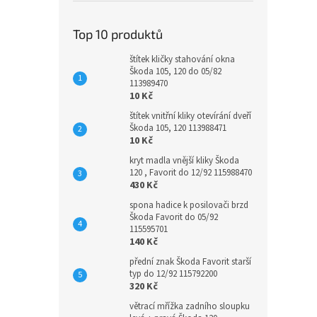
Top 10 produktů
štítek kličky stahování okna
Škoda 105, 120 do 05/82
113989470
10 Kč
štítek vnitřní kliky otevírání dveří
Škoda 105, 120 113988471
10 Kč
kryt madla vnější kliky Škoda
120 , Favorit do 12/92 115988470
430 Kč
spona hadice k posilovači brzd
Škoda Favorit do 05/92
115595701
140 Kč
přední znak Škoda Favorit starší
typ do 12/92 115792200
320 Kč
větrací mřížka zadního sloupku