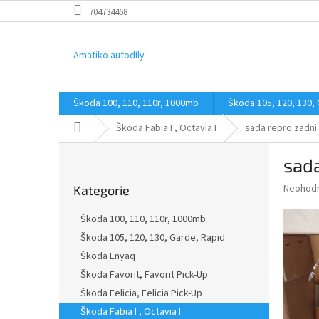
Přejít
704734468
na
obsah
Amatiko autodíly
Škoda 100, 110, 110r, 1000mb
Škoda 105, 120, 130,
Domů
Škoda Fabia I , Octavia I
sada repro zadni
P
sada
o
Přeskočit
s
Průměr
Neohod
Kategorie
kategorie
t
hodnoce
r
produkt
Škoda 100, 110, 110r, 1000mb
a
je
Škoda 105, 120, 130, Garde, Rapid
0,0
n
z
Škoda Enyaq
n
5
í
Škoda Favorit, Favorit Pick-Up
hvězdič
p
Škoda Felicia, Felicia Pick-Up
a
Škoda Fabia I , Octavia I