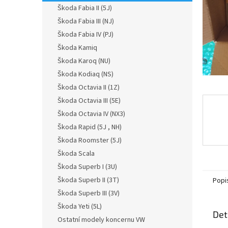
n
Škoda Fabia II (5J)
e
Škoda Fabia III (NJ)
l
Škoda Fabia IV (PJ)
Škoda Kamiq
Škoda Karoq (NU)
Škoda Kodiaq (NS)
Škoda Octavia II (1Z)
Škoda Octavia III (5E)
Škoda Octavia IV (NX3)
Škoda Rapid (5J , NH)
Škoda Roomster (5J)
Škoda Scala
Škoda Superb I (3U)
Škoda Superb II (3T)
Popi
Škoda Superb III (3V)
Škoda Yeti (5L)
Det
Ostatní modely koncernu VW