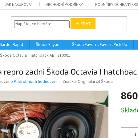
JAK NAKUPOVAT
OBCHODNÍ PODMÍNKY
PODMÍNKY OCHRANY OS
HLEDAT
 Garde, Rapid
Škoda Enyaq
Škoda Favorit, Favorit Pick-Up
 Škoda Octavia I hatchback ABT310001
 repro zadni Škoda Octavia I hatchba
né
noceno
Podrobnosti hodnocení
Značka:
Originální díl Škoda
ní
860
u
Měrná
Skla
cena:
ek.