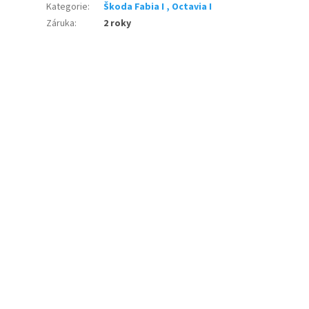
Kategorie
:
Škoda Fabia I , Octavia I
Záruka
:
2 roky