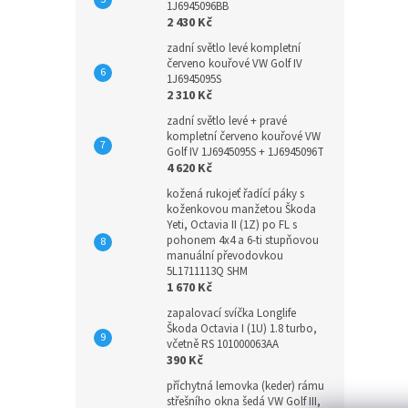
1J6945096BB
2 430 Kč
zadní světlo levé kompletní
červeno kouřové VW Golf IV
1J6945095S
2 310 Kč
zadní světlo levé + pravé
kompletní červeno kouřové VW
Golf IV 1J6945095S + 1J6945096T
4 620 Kč
kožená rukojeť řadící páky s
koženkovou manžetou Škoda
Yeti, Octavia II (1Z) po FL s
pohonem 4x4 a 6-ti stupňovou
manuální převodovkou
5L1711113Q SHM
1 670 Kč
zapalovací svíčka Longlife
Škoda Octavia I (1U) 1.8 turbo,
včetně RS 101000063AA
390 Kč
příchytná lemovka (keder) rámu
střešního okna šedá VW Golf III,