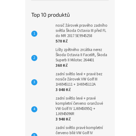
Top 10 produktů
nosič žárovek pravého zadního
světla Škoda Octavia III před FL
do MR 2017 5E9945258
570 Kč
Lišty zpětného zrcátka nerez
Škoda Octavia II Facelift, Škoda
Superb II Milotec 264401
360 Kč
zadní světlo levé + pravé bez
nosiče žárovek VW Golf III
1H6945111 + 1H6945112A
3 040 Kč
zadní světlo levé + pravé
kompletní červeno oranžové
VW Golf IV 1J6945095Q +
1J6945096R
3 940 Kč
zadní světlo pravé kompletní
červeno bílé VW Golf IV