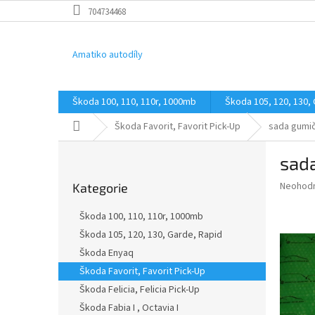
Přejít
704734468
na
obsah
Amatiko autodíly
Škoda 100, 110, 110r, 1000mb
Škoda 105, 120, 130,
Domů
Škoda Favorit, Favorit Pick-Up
sada gumič
P
sada
o
Přeskočit
s
Průměr
Neohod
Kategorie
kategorie
t
hodnoce
r
produkt
Škoda 100, 110, 110r, 1000mb
a
je
Škoda 105, 120, 130, Garde, Rapid
0,0
n
z
Škoda Enyaq
n
5
í
Škoda Favorit, Favorit Pick-Up
hvězdič
p
Škoda Felicia, Felicia Pick-Up
a
Škoda Fabia I , Octavia I