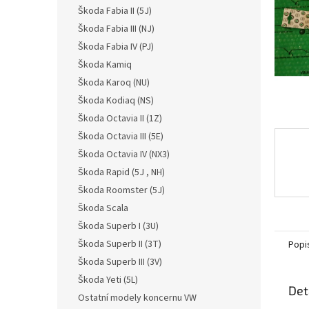
n
Škoda Fabia II (5J)
e
Škoda Fabia III (NJ)
l
Škoda Fabia IV (PJ)
Škoda Kamiq
Škoda Karoq (NU)
Škoda Kodiaq (NS)
Škoda Octavia II (1Z)
Škoda Octavia III (5E)
Škoda Octavia IV (NX3)
Škoda Rapid (5J , NH)
Škoda Roomster (5J)
Škoda Scala
Škoda Superb I (3U)
Škoda Superb II (3T)
Popi
Škoda Superb III (3V)
Škoda Yeti (5L)
Det
Ostatní modely koncernu VW