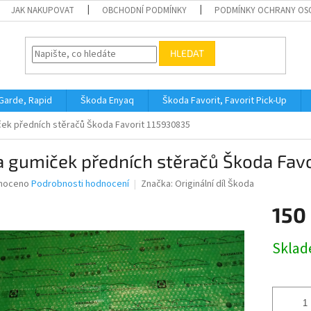
JAK NAKUPOVAT
OBCHODNÍ PODMÍNKY
PODMÍNKY OCHRANY OS
HLEDAT
 Garde, Rapid
Škoda Enyaq
Škoda Favorit, Favorit Pick-Up
ek předních stěračů Škoda Favorit 115930835
 gumiček předních stěračů Škoda Fav
né
noceno
Podrobnosti hodnocení
Značka:
Originální díl Škoda
ní
150
u
Měrná
Skla
cena:
ek.