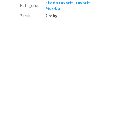
Škoda Favorit, Favorit
Kategorie
:
Pick-Up
Záruka
:
2 roky