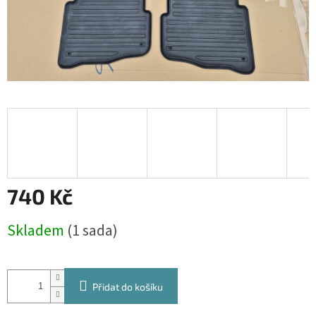
740 Kč
Měrná
Skladem
(1 sada)
cena:
Přidat do košíku