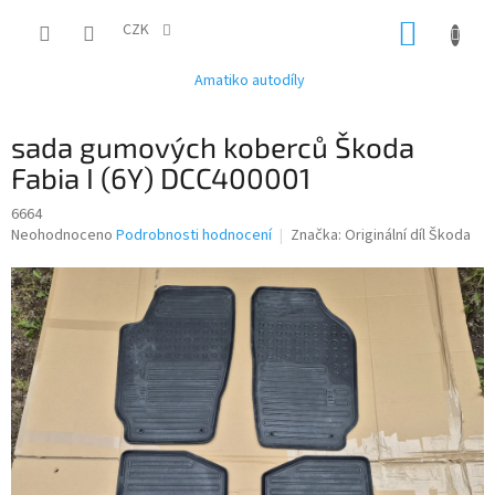
Přejít
NÁKUP
na
CZK
obsah
KOŠÍK
Amatiko autodíly
sada gumových koberců Škoda
Fabia I (6Y) DCC400001
6664
Průměrné
Neohodnoceno
Podrobnosti hodnocení
Značka:
Originální díl Škoda
hodnocení
produktu
je
0,0
z
5
hvězdiček.