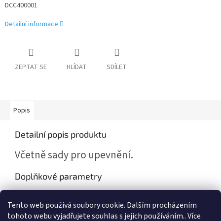
DCC400001
Detailní informace
ZEPTAT SE
HLÍDAT
SDÍLET
Popis
Detailní popis produktu
Včetně sady pro upevnění.
Doplňkové parametry
Kategorie
:
Škoda Fabia I , Octavia I
Tento web používá soubory cookie. Dalším procházením
Záruka
:
2 roky
tohoto webu vyjadřujete souhlas s jejich používáním.. Více