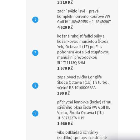
2 310 Kč
zadní světlo levé + pravé
kompletní červeno kouřové VW
Golf IV 1J6945095S + 1J6945096T
4 620 Kč
kožená rukojeť řadící páky s
koženkovou manžetou Škoda
Yeti, Octavia II (1Z) po FL s
pohonem 4x4 a 6-ti stupňovou
manuální převodovkou
5L1711113Q SHM
1 670 Kč
zapalovací svíčka Longlife
Škoda Octavia I (1U) 1.8 turbo,
včetně RS 101000063AA
390 Kč
příchytná lemovka (keder) rámu
střešního okna šedá VW Golf III,
Vento, Škoda Octavia I (1U)
1H5877227A U19
1 960 Kč
víko odkládací schránky
(kastlíku) spolujezdce středně