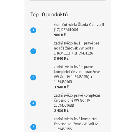
Top 10 produktů
sluneční roleta Škoda Octavia II
(1Z) DEA610001
980 Kč
zadní světlo levé + pravé bez
nosiče žárovek VW Golf III
1H6945111 + 1H6945112A
3 040 Kč
zadní světlo levé + pravé
kompletní červeno oranžové
VW Golf IV 1J6945095Q +
1J6945096R
3 940 Kč
zadní světlo pravé kompletní
červeno bílé VW Golf IV
1J6945096BB
2 430 Kč
zadní světlo levé kompletní
červeno kouřové VW Golf IV
1J6945095S