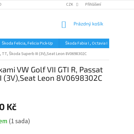
OBNÍCH ÚDAJŮ
CZK
Přihlášení
NÁKUPNÍ
Prázdný košík
KOŠÍK
Škoda Felicia, Felicia Pick-Up
Škoda Fabia I , Octavia I
Škoda Fa
, TT, Škoda Superb III (3V),Seat Leon 8V0698302C
ami VW Golf VII GTI R, Passat
III (3V),Seat Leon 8V0698302C
0 Kč
dem
(1 sada)