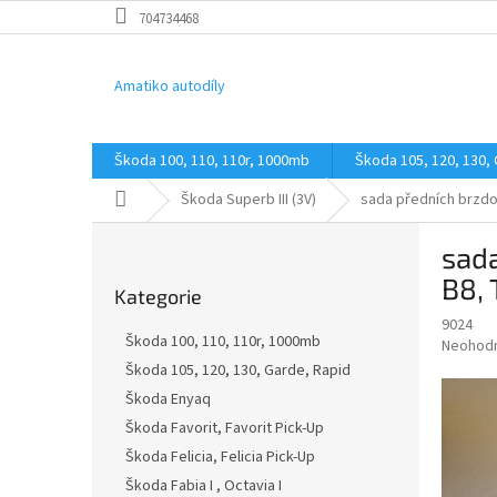
Přejít
704734468
na
obsah
Amatiko autodíly
Škoda 100, 110, 110r, 1000mb
Škoda 105, 120, 130,
Domů
Škoda Superb III (3V)
sada předních brzdov
P
sada
o
Přeskočit
s
B8, 
Kategorie
kategorie
t
9024
r
Škoda 100, 110, 110r, 1000mb
Průměr
Neohod
a
hodnoce
Škoda 105, 120, 130, Garde, Rapid
n
produkt
Škoda Enyaq
n
je
í
Škoda Favorit, Favorit Pick-Up
0,0
z
p
Škoda Felicia, Felicia Pick-Up
5
a
Škoda Fabia I , Octavia I
hvězdič