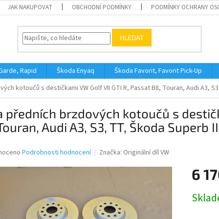
JAK NAKUPOVAT
OBCHODNÍ PODMÍNKY
PODMÍNKY OCHRANY OS
HLEDAT
 Garde, Rapid
Škoda Enyaq
Škoda Favorit, Favorit Pick-Up
ých kotoučů s destičkami VW Golf VII GTI R, Passat B8, Touran, Audi A3, S3
 předních brzdových kotoučů s destičk
Touran, Audi A3, S3, TT, Škoda Superb 
né
noceno
Podrobnosti hodnocení
Značka:
Originální díl VW
ní
6 17
u
Měrná
Skla
cena:
ek.