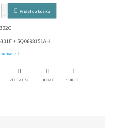
Přidat do košíku
302C
301F + 5Q0698151AH
informace
ZEPTAT SE
HLÍDAT
SDÍLET