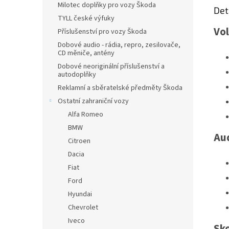
Milotec doplňky pro vozy Škoda
Det
TYLL české výfuky
Vo
Příslušenství pro vozy Škoda
Dobové audio - rádia, repro, zesilovače,
CD měniče, antény
Dobové neoriginální příslušenství a
autodoplňky
Reklamní a sběratelské předměty Škoda
Ostatní zahraniční vozy
Alfa Romeo
BMW
Au
Citroen
Dacia
Fiat
Ford
Hyundai
Chevrolet
Iveco
Sk