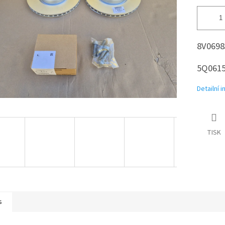
8V0698
5Q0615
Detailní 
TISK
s