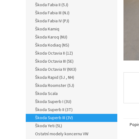
n
Škoda Fabia II (5J)
e
Škoda Fabia III (NJ)
l
Škoda Fabia IV (PJ)
Škoda Kamiq
Škoda Karoq (NU)
Škoda Kodiaq (NS)
Škoda Octavia II (1Z)
Škoda Octavia III (5E)
Škoda Octavia IV (NX3)
Škoda Rapid (5J , NH)
Škoda Roomster (5J)
Škoda Scala
Škoda Superb I (3U)
Škoda Superb II (3T)
Škoda Superb III (3V)
Popi
Škoda Yeti (5L)
Ostatní modely koncernu VW