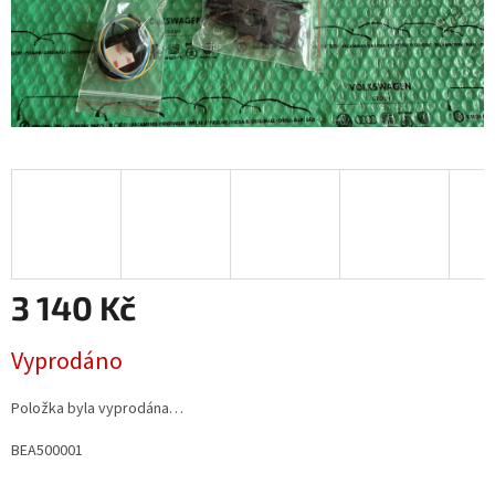
3 140 Kč
Měrná
Vyprodáno
cena:
Položka byla vyprodána…
BEA500001