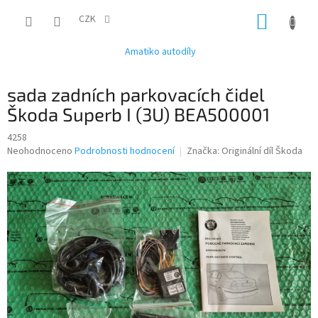
Přejít
NÁKUP
na
CZK
obsah
KOŠÍK
Amatiko autodíly
sada zadních parkovacích čidel
Škoda Superb I (3U) BEA500001
4258
Průměrné
Neohodnoceno
Podrobnosti hodnocení
Značka:
Originální díl Škoda
hodnocení
produktu
je
0,0
z
5
hvězdiček.