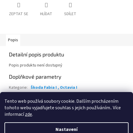
ZEPTAT SE
HLÍDAT
SDÍLET
Popis
Detailní popis produktu
Popis produktu není dostupný
Doplňkové parametry
Kategorie
:
Škoda Fabia I , Octavia I
Záruka
:
2 roky
Tento web používá soubory cookie. Dalším procházením
Položka byla vyprodána…
tohoto webu vyjadřujete souhlas s jejich používáním.. Více
informací
zde
.
Z
á
Nastavení
Vytvořil Shoptet
p