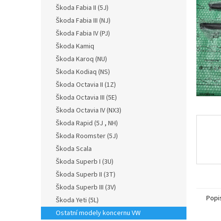
n
Škoda Fabia II (5J)
e
Škoda Fabia III (NJ)
l
Škoda Fabia IV (PJ)
Škoda Kamiq
Škoda Karoq (NU)
Škoda Kodiaq (NS)
Škoda Octavia II (1Z)
Škoda Octavia III (5E)
Škoda Octavia IV (NX3)
Škoda Rapid (5J , NH)
Škoda Roomster (5J)
Škoda Scala
Škoda Superb I (3U)
Škoda Superb II (3T)
Škoda Superb III (3V)
Popi
Škoda Yeti (5L)
Ostatní modely koncernu VW