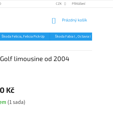
OBNÍCH ÚDAJŮ
CZK
Přihlášení
NÁKUPNÍ
Prázdný košík
KOŠÍK
Škoda Felicia, Felicia Pick-Up
Škoda Fabia I , Octavia I
Škoda Fa
 Golf limousine od 2004
0 Kč
dem
(1 sada)