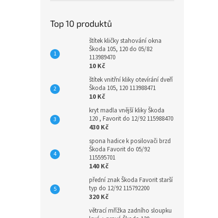
Top 10 produktů
štítek kličky stahování okna
Škoda 105, 120 do 05/82
113989470
10 Kč
štítek vnitřní kliky otevírání dveří
Škoda 105, 120 113988471
10 Kč
kryt madla vnější kliky Škoda
120 , Favorit do 12/92 115988470
430 Kč
spona hadice k posilovači brzd
Škoda Favorit do 05/92
115595701
140 Kč
přední znak Škoda Favorit starší
typ do 12/92 115792200
320 Kč
větrací mřížka zadního sloupku