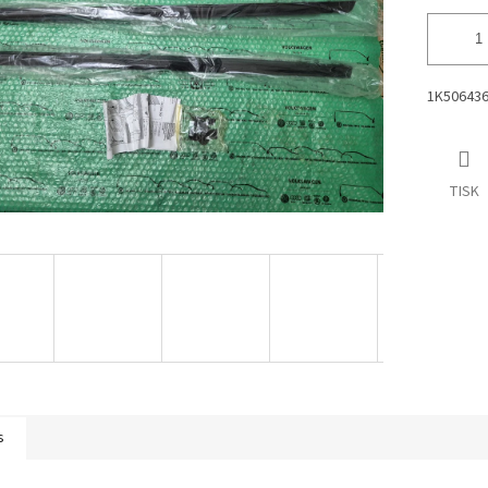
1K50643
TISK
s