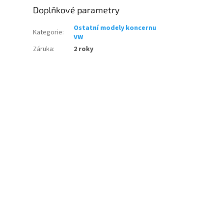
Doplňkové parametry
Ostatní modely koncernu
Kategorie
:
VW
Záruka
:
2 roky