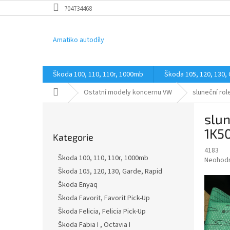
Přejít
704734468
na
obsah
Amatiko autodíly
Škoda 100, 110, 110r, 1000mb
Škoda 105, 120, 130,
Domů
Ostatní modely koncernu VW
sluneční ro
P
slun
o
Přeskočit
s
1K5
Kategorie
kategorie
t
4183
r
Škoda 100, 110, 110r, 1000mb
Průměr
Neohod
a
hodnoce
Škoda 105, 120, 130, Garde, Rapid
n
produkt
Škoda Enyaq
n
je
í
Škoda Favorit, Favorit Pick-Up
0,0
z
p
Škoda Felicia, Felicia Pick-Up
5
a
Škoda Fabia I , Octavia I
hvězdič