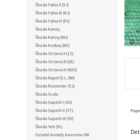
n
Škoda Fabia II (5J)
e
Škoda Fabia III (NJ)
l
Škoda Fabia IV (PJ)
Škoda Kamiq
Škoda Karoq (NU)
Škoda Kodiaq (NS)
Škoda Octavia II (1Z)
Škoda Octavia III (5E)
Škoda Octavia IV (NX3)
Škoda Rapid (5J , NH)
Škoda Roomster (5J)
Škoda Scala
Škoda Superb I (3U)
Škoda Superb II (3T)
Popi
Škoda Superb III (3V)
Škoda Yeti (5L)
Det
Ostatní modely koncernu VW