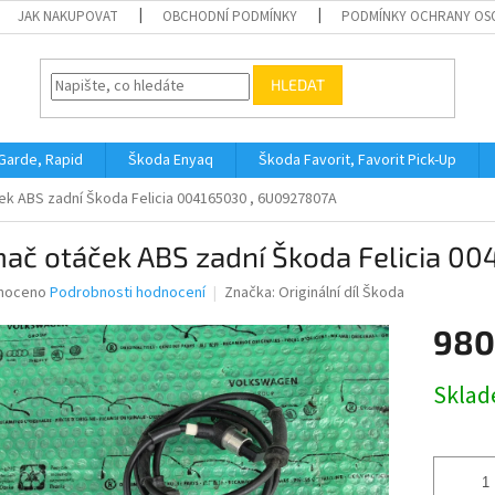
JAK NAKUPOVAT
OBCHODNÍ PODMÍNKY
PODMÍNKY OCHRANY OS
HLEDAT
 Garde, Rapid
Škoda Enyaq
Škoda Favorit, Favorit Pick-Up
ek ABS zadní Škoda Felicia 004165030 , 6U0927807A
mač otáček ABS zadní Škoda Felicia 0
né
noceno
Podrobnosti hodnocení
Značka:
Originální díl Škoda
ní
980
u
Měrná
Skla
cena:
ek.