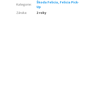
Škoda Felicia, Felicia Pick-
Kategorie
:
Up
Záruka
:
2 roky