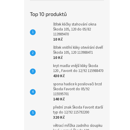
Top 10 produktů
štítek kličky stahování okna
Škoda 105, 120 do 05/82
113989470
10 Kč
štítek vnitřní kliky otevírání dveří
Škoda 105, 120 113988471
10 Kč
kryt madla vnější kliky Škoda
120 , Favorit do 12/92 115988470
430 Kč
spona hadice k posilovači brzd
Škoda Favorit do 05/92
115595701
140 Kč
přední znak Škoda Favorit starší
typ do 12/92 115792200
320 Kč
větrací mřížka zadního sloupku