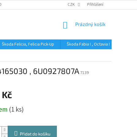
OBNÍCH ÚDAJŮ
CZK
Přihlášení
NÁKUPNÍ
Prázdný košík
KOŠÍK
Škoda Felicia, Felicia Pick-Up
Škoda Fabia I , Octavia I
Škoda Fa
04165030 , 6U0927807A
7139
 Kč
dem
(1 ks)
Přidat do košíku