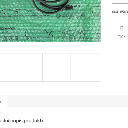
00416503
TISK
s
ailní popis produktu