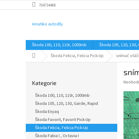
Přejít
704734468
na
obsah
Amatiko autodíly
Škoda 100, 110, 110r, 1000mb
Škoda 105, 120, 130,
Domů
Škoda Felicia, Felicia Pick-Up
snímač otáč
P
sní
o
Přeskočit
s
Průměr
Neohod
Kategorie
kategorie
t
hodnoce
r
produkt
Škoda 100, 110, 110r, 1000mb
a
je
Škoda 105, 120, 130, Garde, Rapid
0,0
n
z
Škoda Enyaq
n
5
í
Škoda Favorit, Favorit Pick-Up
hvězdič
p
Škoda Felicia, Felicia Pick-Up
a
Škoda Fabia I , Octavia I