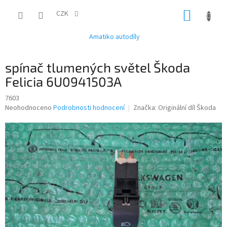
Přejít
NÁKUP
na
CZK
obsah
KOŠÍK
Amatiko autodíly
spínač tlumených světel Škoda
Felicia 6U0941503A
7603
Průměrné
Neohodnoceno
Podrobnosti hodnocení
Značka:
Originální díl Škoda
hodnocení
produktu
je
0,0
z
5
hvězdiček.