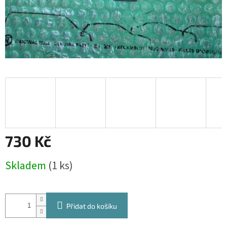
730 Kč
Měrná
Skladem
(1 ks)
cena:
Přidat do košíku