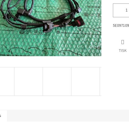
5E09710
TISK
s