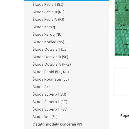
n
Škoda Fabia II (5J)
e
Škoda Fabia III (NJ)
l
Škoda Fabia IV (PJ)
Škoda Kamiq
Škoda Karoq (NU)
Škoda Kodiaq (NS)
Škoda Octavia II (1Z)
Škoda Octavia III (5E)
Škoda Octavia IV (NX3)
Škoda Rapid (5J , NH)
Škoda Roomster (5J)
Škoda Scala
Škoda Superb I (3U)
Škoda Superb II (3T)
Škoda Superb III (3V)
Popi
Škoda Yeti (5L)
Ostatní modely koncernu VW