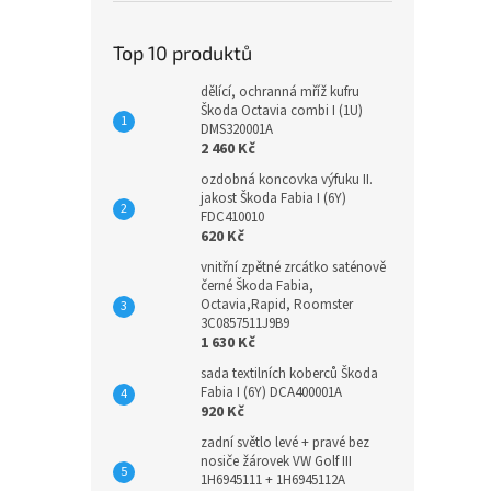
Top 10 produktů
dělící, ochranná mříž kufru
Škoda Octavia combi I (1U)
DMS320001A
2 460 Kč
ozdobná koncovka výfuku II.
jakost Škoda Fabia I (6Y)
FDC410010
620 Kč
vnitřní zpětné zrcátko saténově
černé Škoda Fabia,
Octavia,Rapid, Roomster
3C0857511J9B9
1 630 Kč
sada textilních koberců Škoda
Fabia I (6Y) DCA400001A
920 Kč
zadní světlo levé + pravé bez
nosiče žárovek VW Golf III
1H6945111 + 1H6945112A