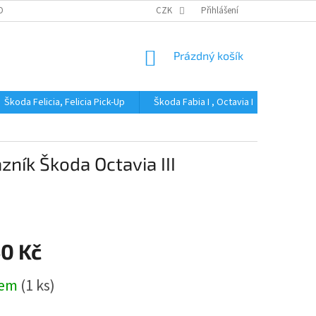
OBNÍCH ÚDAJŮ
CZK
Přihlášení
NÁKUPNÍ
Prázdný košík
KOŠÍK
Škoda Felicia, Felicia Pick-Up
Škoda Fabia I , Octavia I
Škoda Fa
zník Škoda Octavia III
40 Kč
dem
(1 ks)