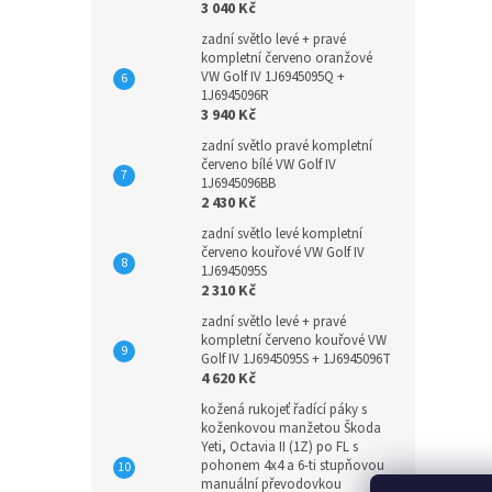
3 040 Kč
zadní světlo levé + pravé
kompletní červeno oranžové
VW Golf IV 1J6945095Q +
1J6945096R
3 940 Kč
zadní světlo pravé kompletní
červeno bílé VW Golf IV
1J6945096BB
2 430 Kč
zadní světlo levé kompletní
červeno kouřové VW Golf IV
1J6945095S
2 310 Kč
zadní světlo levé + pravé
kompletní červeno kouřové VW
Golf IV 1J6945095S + 1J6945096T
4 620 Kč
kožená rukojeť řadící páky s
koženkovou manžetou Škoda
Yeti, Octavia II (1Z) po FL s
pohonem 4x4 a 6-ti stupňovou
manuální převodovkou