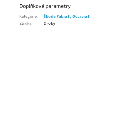
Doplňkové parametry
Kategorie
:
Škoda Fabia I , Octavia I
Záruka
:
2 roky