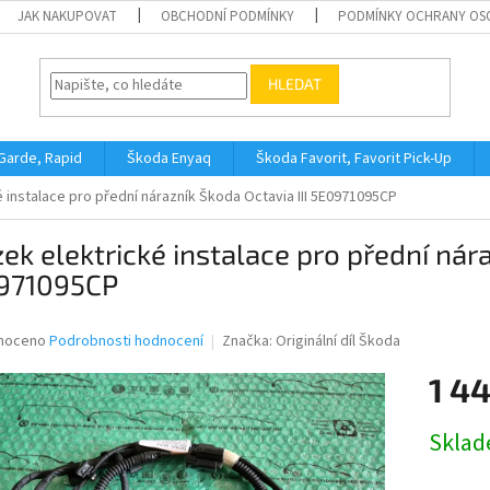
JAK NAKUPOVAT
OBCHODNÍ PODMÍNKY
PODMÍNKY OCHRANY OS
HLEDAT
 Garde, Rapid
Škoda Enyaq
Škoda Favorit, Favorit Pick-Up
 instalace pro přední nárazník Škoda Octavia III 5E0971095CP
ek elektrické instalace pro přední nára
971095CP
né
noceno
Podrobnosti hodnocení
Značka:
Originální díl Škoda
ní
1 4
u
Měrná
Skla
cena:
ek.