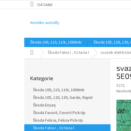
Přejít
704734468
na
obsah
Amatiko autodíly
Škoda 100, 110, 110r, 1000mb
Škoda 105, 120, 130,
Domů
Škoda Fabia I , Octavia I
svazek elektrické
P
svaz
o
Přeskočit
s
5E0
Kategorie
kategorie
t
5272
r
Škoda 100, 110, 110r, 1000mb
Průměr
Neohod
a
hodnoce
Škoda 105, 120, 130, Garde, Rapid
n
produkt
Škoda Enyaq
n
je
í
Škoda Favorit, Favorit Pick-Up
0,0
z
p
Škoda Felicia, Felicia Pick-Up
5
a
Škoda Fabia I , Octavia I
hvězdič