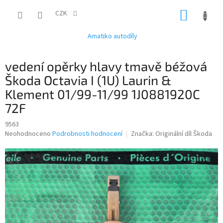
Přejít
NÁKUP
na
CZK
obsah
KOŠÍK
Amatiko autodíly
vedení opěrky hlavy tmavě béžová
Škoda Octavia I (1U) Laurin &
Klement 01/99-11/99 1J0881920C
72F
9563
Průměrné
Neohodnoceno
Podrobnosti hodnocení
Značka:
Originální díl Škoda
hodnocení
produktu
je
0,0
z
5
hvězdiček.