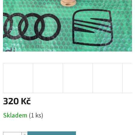
320 Kč
Měrná
Skladem
(1 ks)
cena: