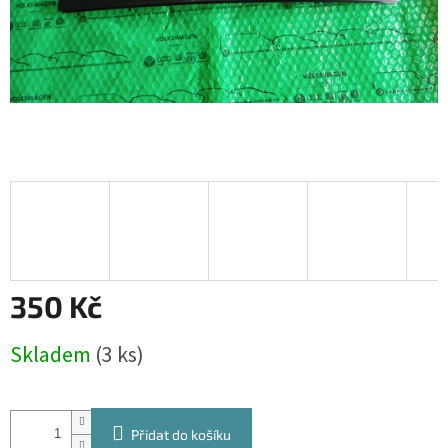
350 Kč
Měrná
Skladem
(3 ks)
cena:
Přidat do košíku