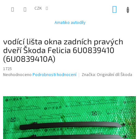
Přejít
NÁKUP
na
CZK
obsah
KOŠÍK
Amatiko autodíly
vodící lišta okna zadních pravých
dveří Škoda Felicia 6U0839410
(6U0839410A)
1725
Průměrné
Neohodnoceno
Podrobnosti hodnocení
Značka:
Originální díl Škoda
hodnocení
produktu
je
0,0
z
5
hvězdiček.