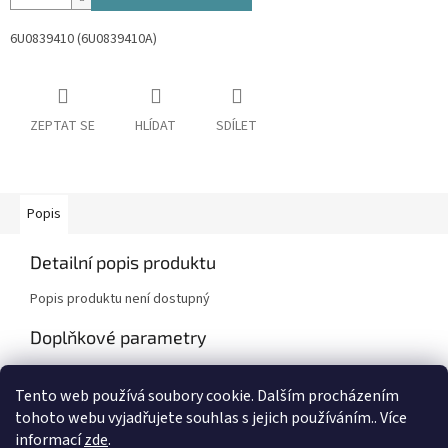
6U0839410 (6U0839410A)
ZEPTAT SE
HLÍDAT
SDÍLET
Popis
Detailní popis produktu
Popis produktu není dostupný
Doplňkové parametry
Kategorie
:
Škoda Felicia, Felicia Pick-Up
Tento web používá soubory cookie. Dalším procházením
Záruka
:
2 roky
tohoto webu vyjadřujete souhlas s jejich používáním.. Více
informací
zde
.