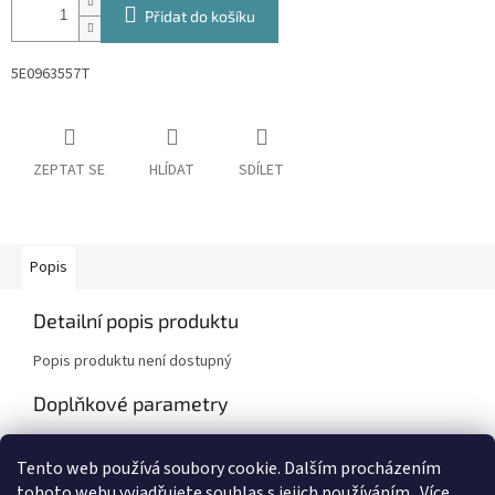
Přidat do košíku
5E0963557T
ZEPTAT SE
HLÍDAT
SDÍLET
Popis
Detailní popis produktu
Popis produktu není dostupný
Doplňkové parametry
Kategorie
:
Škoda Fabia I , Octavia I
Tento web používá soubory cookie. Dalším procházením
Záruka
:
2 roky
tohoto webu vyjadřujete souhlas s jejich používáním.. Více