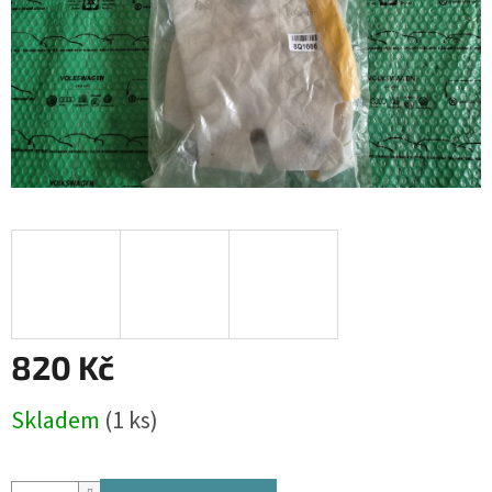
820 Kč
Měrná
Skladem
(1 ks)
cena: