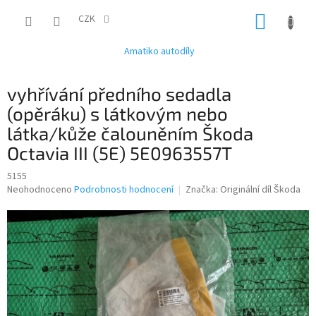
Přejít
NÁKUP
na
CZK
obsah
KOŠÍK
Amatiko autodíly
vyhřívání předního sedadla
(opěráku) s látkovým nebo
látka/kůže čalouněním Škoda
Octavia III (5E) 5E0963557T
5155
Průměrné
Neohodnoceno
Podrobnosti hodnocení
Značka:
Originální díl Škoda
hodnocení
produktu
je
0,0
z
5
hvězdiček.