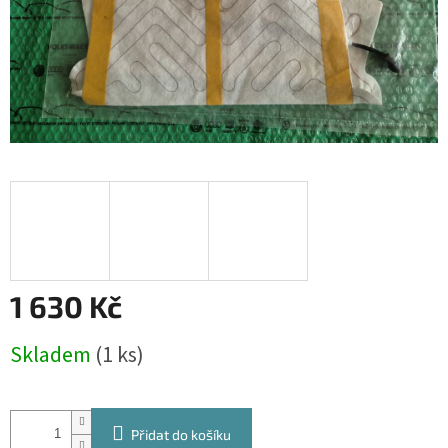
1 630 Kč
Měrná
Skladem
(1 ks)
cena:
Přidat do košíku