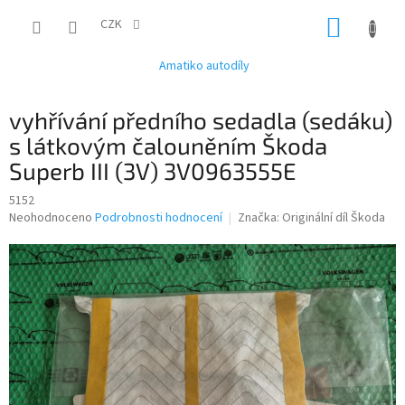
Přejít
NÁKUP
na
CZK
obsah
KOŠÍK
Amatiko autodíly
vyhřívání předního sedadla (sedáku)
s látkovým čalouněním Škoda
Superb III (3V) 3V0963555E
5152
Průměrné
Neohodnoceno
Podrobnosti hodnocení
Značka:
Originální díl Škoda
hodnocení
produktu
je
0,0
z
5
hvězdiček.