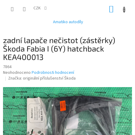
Přejít
NÁKUP
na
CZK
obsah
KOŠÍK
Amatiko autodíly
zadní lapače nečistot (zástěrky)
Škoda Fabia I (6Y) hatchback
KEA400013
7864
Průměrné
Neohodnoceno
Podrobnosti hodnocení
hodnocení
Značka:
originální příslušenství Škoda
produktu
je
0,0
z
5
hvězdiček.