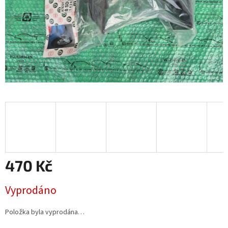
470 Kč
Měrná
Vyprodáno
cena:
Položka byla vyprodána…