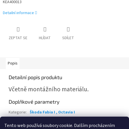
KEA400013
Detailní informace
ZEPTAT SE
HLÍDAT
SDÍLET
Popis
Detailní popis produktu
Včetně montážního materiálu.
Doplňkové parametry
Kategorie
:
Škoda Fabia I , Octavia I
Záruka
:
2 roky
Tento web používá soubory cookie. Dalším procházením
Položka byla vyprodána…