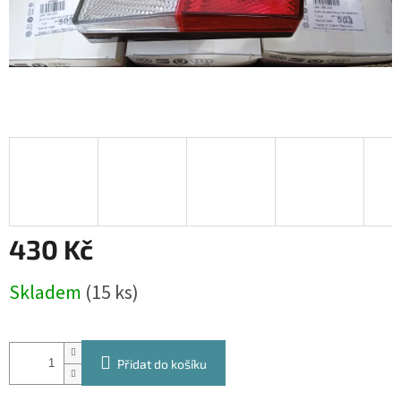
430 Kč
Měrná
Skladem
(15 ks)
cena:
Přidat do košíku