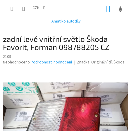
Přejít
NÁKUP
na
CZK
obsah
KOŠÍK
Amatiko autodíly
zadní levé vnitřní světlo Škoda
Favorit, Forman 098788205 CZ
2109
Průměrné
Neohodnoceno
Podrobnosti hodnocení
Značka:
Originální díl Škoda
hodnocení
produktu
je
0,0
z
5
hvězdiček.