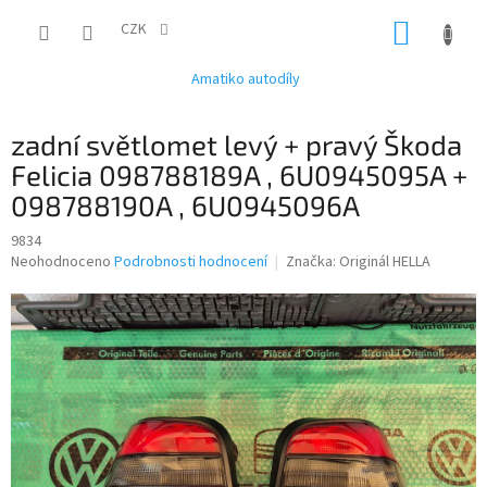
Přejít
NÁKUP
na
CZK
obsah
KOŠÍK
Amatiko autodíly
zadní světlomet levý + pravý Škoda
Felicia 098788189A , 6U0945095A +
098788190A , 6U0945096A
9834
Průměrné
Neohodnoceno
Podrobnosti hodnocení
Značka:
Originál HELLA
hodnocení
produktu
je
0,0
z
5
hvězdiček.