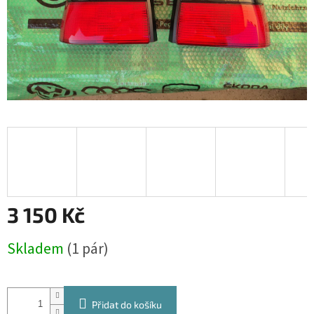
3 150 Kč
Měrná
Skladem
(1 pár)
cena:
Přidat do košíku