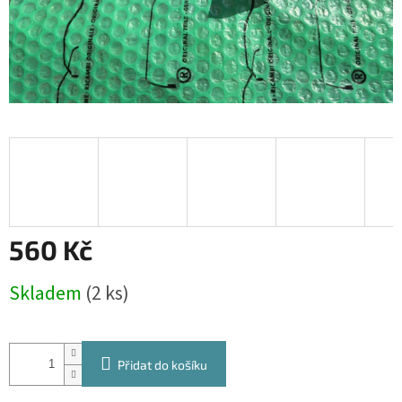
560 Kč
Měrná
Skladem
(2 ks)
cena:
Přidat do košíku