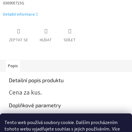
036905715G
Detailní informace
ZEPTAT SE
HLÍDAT
SDÍLET
Popis
Detailní popis produktu
Cena za kus.
Doplňkové parametry
Kategorie
:
Škoda Fabia I , Octavia I
Tento web používá soubory cookie. Dalším procházením
Záruka
:
2 roky
tohoto webu vyjadřujete souhlas s jejich používáním.. Více