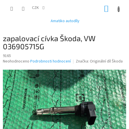
Přejít
NÁKUP
na
CZK
obsah
KOŠÍK
Amatiko autodíly
zapalovací cívka Škoda, VW
036905715G
9165
Průměrné
Neohodnoceno
Podrobnosti hodnocení
Značka:
Originální díl Škoda
hodnocení
produktu
je
0,0
z
5
hvězdiček.